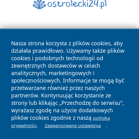
Nasza strona korzysta z plików cookies, aby
działała prawidłowo. Używamy także plików
cookies i podobnych technologii od
Copyright © 2026 czestochowanews.pl Wszystkie prawa
zewnętrznych dostawców w celach
zastrzeżone.
analitycznych, marketingowych i
społecznościowych. Informacje te mogą być
przetwarzane również przez naszych
Polityka
Polityka
News
Autorzy
partnerów. Kontynuując korzystanie ze
Prywatności
Cookies
strony lub klikając „Przechodzę do serwisu",
wyrażasz zgodę na użycie dodatkowych
cześć
plików cookies zgodnie z naszą
polityką
.
.
prywatności
Zaawansowane ustawienia