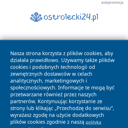
autopromocja
Nasza strona korzysta z plików cookies, aby
działała prawidłowo. Używamy także plików
cookies i podobnych technologii od
Copyright © 2026 czestochowanews.pl Wszystkie prawa
zewnętrznych dostawców w celach
zastrzeżone.
analitycznych, marketingowych i
społecznościowych. Informacje te mogą być
przetwarzane również przez naszych
Polityka
Polityka
News
Autorzy
partnerów. Kontynuując korzystanie ze
Prywatności
Cookies
strony lub klikając „Przechodzę do serwisu",
wyrażasz zgodę na użycie dodatkowych
cześć
plików cookies zgodnie z naszą
polityką