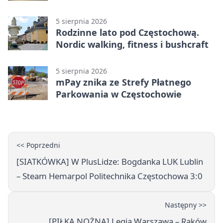
Stadionu Raków
5 sierpnia 2026
Rodzinne lato pod Częstochową.
Nordic walking, fitness i bushcraft
5 sierpnia 2026
mPay znika ze Strefy Płatnego
Parkowania w Częstochowie
<< Poprzedni
[SIATKÓWKA] W PlusLidze: Bogdanka LUK Lublin
– Steam Hemarpol Politechnika Częstochowa 3:0
Następny >>
[PIŁKA NOŻNA] Legia Warszawa – Raków