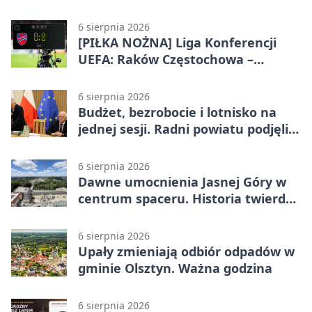
systemie EMAS
6 sierpnia 2026
[PIŁKA NOŻNA] Liga Konferencji
UEFA: Raków Częstochowa –
Hammarby FF 0:0 w pierwszym
meczu III rundy eliminacji
6 sierpnia 2026
Budżet, bezrobocie i lotnisko na
jednej sesji. Radni powiatu podjęli
decyzje
6 sierpnia 2026
Dawne umocnienia Jasnej Góry w
centrum spaceru. Historia twierdzy
z nowej perspektywy
6 sierpnia 2026
Upały zmieniają odbiór odpadów w
gminie Olsztyn. Ważna godzina
6 sierpnia 2026