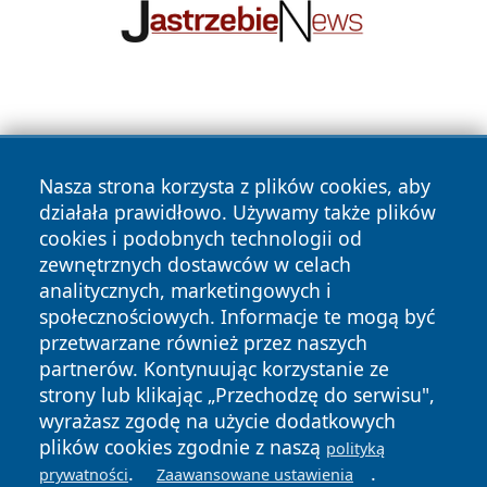
Nasza strona korzysta z plików cookies, aby
działała prawidłowo. Używamy także plików
cookies i podobnych technologii od
Copyright © 2026 czestochowanews.pl Wszystkie prawa
zewnętrznych dostawców w celach
zastrzeżone.
analitycznych, marketingowych i
społecznościowych. Informacje te mogą być
przetwarzane również przez naszych
Polityka
Polityka
News
Autorzy
partnerów. Kontynuując korzystanie ze
Prywatności
Cookies
strony lub klikając „Przechodzę do serwisu",
wyrażasz zgodę na użycie dodatkowych
cześć
plików cookies zgodnie z naszą
polityką
.
.
prywatności
Zaawansowane ustawienia