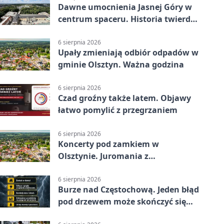
Dawne umocnienia Jasnej Góry w
centrum spaceru. Historia twierdzy
z nowej perspektywy
6 sierpnia 2026
Upały zmieniają odbiór odpadów w
gminie Olsztyn. Ważna godzina
6 sierpnia 2026
Czad groźny także latem. Objawy
łatwo pomylić z przegrzaniem
6 sierpnia 2026
Koncerty pod zamkiem w
Olsztynie. Juromania z
mappingiem i efektami
6 sierpnia 2026
Burze nad Częstochową. Jeden błąd
pod drzewem może skończyć się
tragedią