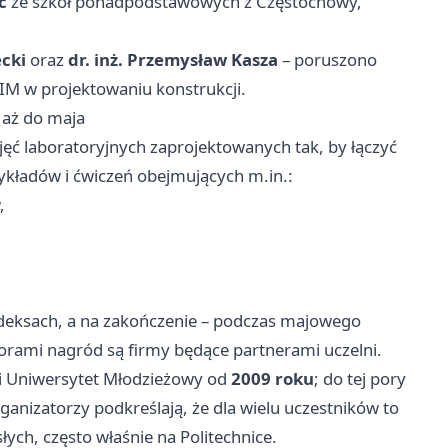
c
ze szkół ponadpodstawowych z Częstochowy,
ecki
oraz
dr. inż. Przemysław Kasza
– poruszono
IM w projektowaniu konstrukcji.
 aż do maja
jęć laboratoryjnych zaprojektowanych tak, by łączyć
ykładów i ćwiczeń obejmujących m.in.:
,
indeksach, a na zakończenie – podczas majowego
orami nagród są firmy będące partnerami uczelni.
ki Uniwersytet Młodzieżowy od
2009 roku
; do tej pory
rganizatorzy podkreślają, że dla wielu uczestników to
łych, często właśnie na Politechnice.