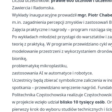
Liczba uczestników:
prawie 600 uczniów i uczenni
Zawiercia
i Radomska.
Wykłady inauguracyjne prowadził
mgr. Piotr Chab
m.in. zagadnienia percepcji zmysłów i zastosowań B
Zajęcia praktyczne i nagrody – program rozciąga się
Po wykładach młodzież przystąpi do warsztatów i za
teorię z praktyką. W programie przewidziano cykl w
modelowanie przestrzeni z wykorzystaniem dronów
bionikę,
problematykę mikroplastiku,
zastosowania AI w automatyce i robotyce.
Uczestnicy będą zbierać symboliczne zaliczenia w 
spotkania – przewidziano wręczenie nagród. Fundat
Politechnika Częstochowska realizuje Częstochows
w projekcie wzięło udział
blisko 10 tysięcy osób
. O
pierwszy krok do wyboru studiów technicznych i ścis