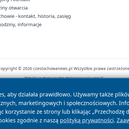
ziny otwarcia
owie - kontakt, historia, zasięg
odziny, informacje
Copyright © 2026 czestochowanews.pl Wszystkie prawa zastrzeżone
News
Autorzy
Polityka Prywatności
Polityka Cookie
es, aby działała prawidłowo. Używamy także plik
cznych, marketingowych i społecznościowych. Inf
 korzystanie ze strony lub klikając „Przechodzę 
ookies zgodnie z naszą
polityką prywatności
.
Zaaw