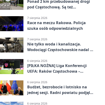
Ponad 2 km przebudowanej drogi
pod Częstochową. Są też
bezpieczniejsze przejścia
7 sierpnia 2026
Race na meczu Rakowa. Policja
szuka osób odpowiedzialnych
7 sierpnia 2026
Nie tylko woda i kanalizacja.
Wodociągi Częstochowskie nadal w
systemie EMAS
6 sierpnia 2026
[PIŁKA NOŻNA] Liga Konferencji
UEFA: Raków Częstochowa –
Hammarby FF 0:0 w pierwszym
meczu III rundy eliminacji
6 sierpnia 2026
Budżet, bezrobocie i lotnisko na
jednej sesji. Radni powiatu podjęli
decyzje
6 sierpnia 2026