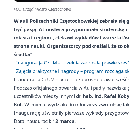
FOT. Urząd Miasta Częstochowa
W auli Politechniki Częstochowskiej zebrała się
być pasją. Atmosfera przypominała studencką inau
miasta i regionu, ciekawi wykładów i warsztató
strona nauki. Organizatorzy podkreślali, że to 
środka”.
Inauguracja CzUM – uczelnia zaprosiła prawie sześ
Zajęcia praktyczne i nagrody – program rozciąga si
Inauguracja CzUM – uczelnia zaprosiła prawie sześć
Podczas oficjalnego otwarcia w Auli padły nazwiska 
uczestników między innymi
dr hab. inż. Rafał Koby
Kot
. W imieniu wydziału do młodzieży zwrócił się ta
Inaugurację uświetniły pierwsze wykłady przygotow
Data inauguracji:
12 marca
.