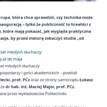
 grupa, która chce sprawdzić, czy technika może
gurację – tylko że publiczność to licealiści z
w, które mają pokazać, jak wygląda praktyczna
okazja, by przed maturą zobaczyć studia „od
ćset młodych słuchaczy
ę aż do maja
set młodych słuchaczy
gospodarzy i gości akademickich – powitali
łecki, prof. PCz
oraz ze strony samorządu
Łukasz
kże
dr hab. inż. Maciej Major, prof. PCz
.
ane przez wykładowców Politechniki.