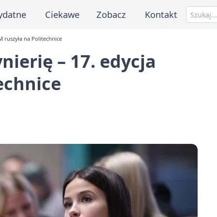
ydatne
Ciekawe
Zobacz
Kontakt
M ruszyła na Politechnice
ierię – 17. edycja
echnice