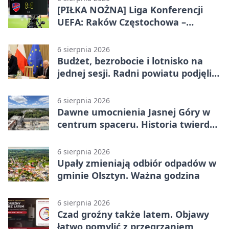
[PIŁKA NOŻNA] Liga Konferencji
UEFA: Raków Częstochowa –
Hammarby FF 0:0 w pierwszym
meczu III rundy eliminacji
6 sierpnia 2026
Budżet, bezrobocie i lotnisko na
jednej sesji. Radni powiatu podjęli
decyzje
6 sierpnia 2026
Dawne umocnienia Jasnej Góry w
centrum spaceru. Historia twierdzy
z nowej perspektywy
6 sierpnia 2026
Upały zmieniają odbiór odpadów w
gminie Olsztyn. Ważna godzina
6 sierpnia 2026
Czad groźny także latem. Objawy
łatwo pomylić z przegrzaniem