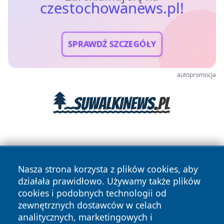
czestochowanews.pl!
SPRAWDŹ SZCZEGÓŁY
autopromocja
Nasza strona korzysta z plików cookies, aby
działała prawidłowo. Używamy także plików
cookies i podobnych technologii od
Copyright © 2026 czestochowanews.pl Wszystkie prawa
zewnętrznych dostawców w celach
zastrzeżone.
analitycznych, marketingowych i