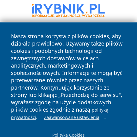
Nasza strona korzysta z plików cookies, aby
działała prawidłowo. Używamy także plików
cookies i podobnych technologii od
zewnętrznych dostawców w celach
analitycznych, marketingowych i
Copyright © 2026 czestochowanews.pl Wszystkie prawa
społecznościowych. Informacje te mogą być
zastrzeżone.
przetwarzane również przez naszych
partnerów. Kontynuując korzystanie ze
strony lub klikając „Przechodzę do serwisu",
Polityka
Polityka
News
Autorzy
wyrażasz zgodę na użycie dodatkowych
Prywatności
Cookies
plików cookies zgodnie z naszą
polityką
.
.
cześć
prywatności
Zaawansowane ustawienia
Polityka Cookies