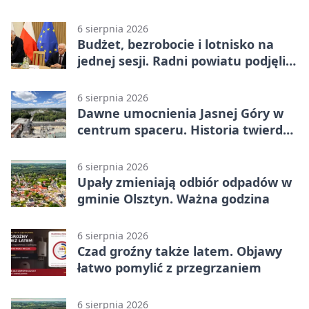
Hammarby FF 0:0 w pierwszym
meczu III rundy eliminacji
6 sierpnia 2026
Budżet, bezrobocie i lotnisko na
jednej sesji. Radni powiatu podjęli
decyzje
6 sierpnia 2026
Dawne umocnienia Jasnej Góry w
centrum spaceru. Historia twierdzy
z nowej perspektywy
6 sierpnia 2026
Upały zmieniają odbiór odpadów w
gminie Olsztyn. Ważna godzina
6 sierpnia 2026
Czad groźny także latem. Objawy
łatwo pomylić z przegrzaniem
6 sierpnia 2026