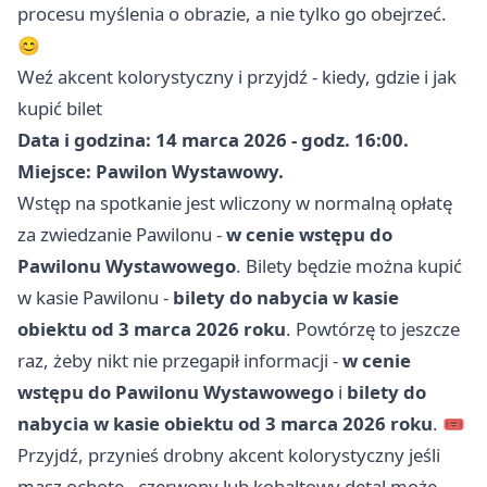
procesu myślenia o obrazie, a nie tylko go obejrzeć.
😊
Weź akcent kolorystyczny i przyjdź - kiedy, gdzie i jak
kupić bilet
Data i godzina: 14 marca 2026 - godz. 16:00.
Miejsce: Pawilon Wystawowy.
Wstęp na spotkanie jest wliczony w normalną opłatę
za zwiedzanie Pawilonu -
w cenie wstępu do
Pawilonu Wystawowego
. Bilety będzie można kupić
w kasie Pawilonu -
bilety do nabycia w kasie
obiektu od 3 marca 2026 roku
. Powtórzę to jeszcze
raz, żeby nikt nie przegapił informacji -
w cenie
wstępu do Pawilonu Wystawowego
i
bilety do
nabycia w kasie obiektu od 3 marca 2026 roku
. 🎟️
Przyjdź, przynieś drobny akcent kolorystyczny jeśli
masz ochotę - czerwony lub kobaltowy detal może