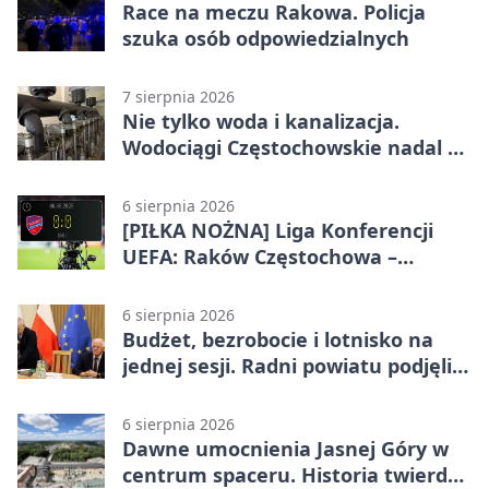
Race na meczu Rakowa. Policja
szuka osób odpowiedzialnych
7 sierpnia 2026
Nie tylko woda i kanalizacja.
Wodociągi Częstochowskie nadal w
systemie EMAS
6 sierpnia 2026
[PIŁKA NOŻNA] Liga Konferencji
UEFA: Raków Częstochowa –
Hammarby FF 0:0 w pierwszym
meczu III rundy eliminacji
6 sierpnia 2026
Budżet, bezrobocie i lotnisko na
jednej sesji. Radni powiatu podjęli
decyzje
6 sierpnia 2026
Dawne umocnienia Jasnej Góry w
centrum spaceru. Historia twierdzy