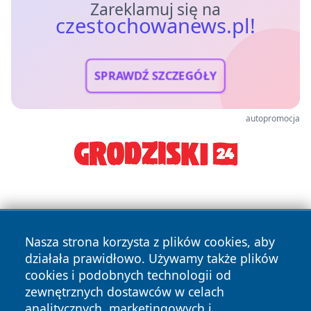
Zareklamuj się na
czestochowanews.pl!
SPRAWDŹ SZCZEGÓŁY
autopromocja
Nasza strona korzysta z plików cookies, aby
działała prawidłowo. Używamy także plików
cookies i podobnych technologii od
Copyright © 2026 czestochowanews.pl Wszystkie prawa
zewnętrznych dostawców w celach
zastrzeżone.
analitycznych, marketingowych i