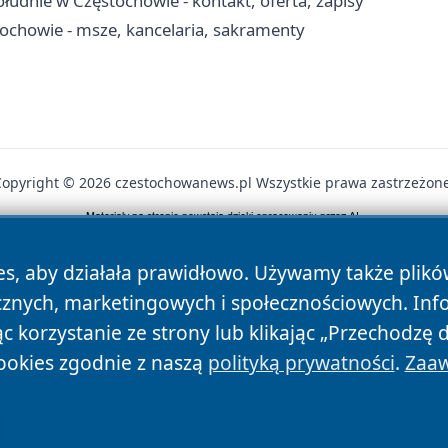
udnie w Częstochowie - kontakt, oferta, zapisy
tochowie - msze, kancelaria, sakramenty
Copyright © 2026 czestochowanews.pl Wszystkie prawa zastrzeżone
News
Autorzy
Polityka Prywatności
Polityka Cookie
es, aby działała prawidłowo. Używamy także plik
cznych, marketingowych i społecznościowych. Inf
 korzystanie ze strony lub klikając „Przechodzę 
ookies zgodnie z naszą
polityką prywatności
.
Zaaw