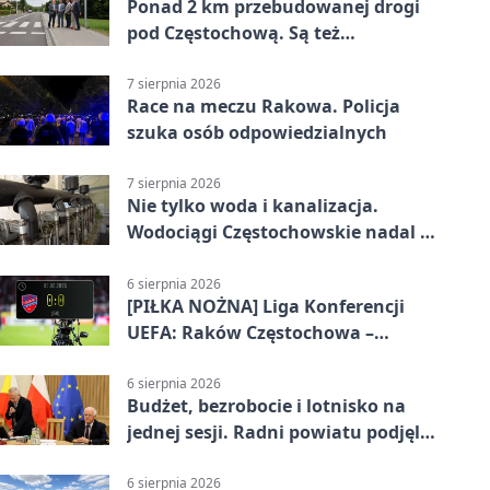
Ponad 2 km przebudowanej drogi
pod Częstochową. Są też
bezpieczniejsze przejścia
7 sierpnia 2026
Race na meczu Rakowa. Policja
szuka osób odpowiedzialnych
7 sierpnia 2026
Nie tylko woda i kanalizacja.
Wodociągi Częstochowskie nadal w
systemie EMAS
6 sierpnia 2026
[PIŁKA NOŻNA] Liga Konferencji
UEFA: Raków Częstochowa –
Hammarby FF 0:0 w pierwszym
meczu III rundy eliminacji
6 sierpnia 2026
Budżet, bezrobocie i lotnisko na
jednej sesji. Radni powiatu podjęli
decyzje
6 sierpnia 2026