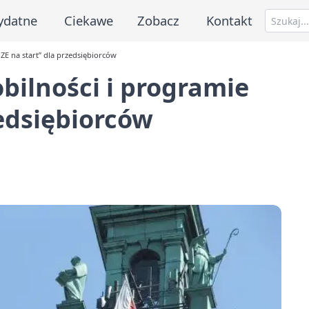
ydatne
Ciekawe
Zobacz
Kontakt
ZE na start” dla przedsiębiorców
bilności i programie
zedsiębiorców