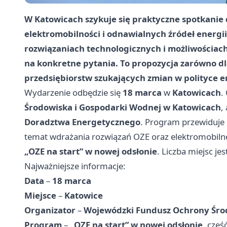
W Katowicach szykuje się praktyczne spotkanie d
elektromobilności i odnawialnych źródeł energii
rozwiązaniach technologicznych i możliwościac
na konkretne pytania. To propozycja zarówno dla
przedsiębiorstw szukających zmian w polityce e
Wydarzenie odbędzie się
18 marca
w
Katowicach
.
Środowiska i Gospodarki Wodnej w Katowicach
,
Doradztwa Energetycznego
. Program przewiduje
temat wdrażania rozwiązań OZE oraz elektromobiln
„OZE na start” w nowej odsłonie
. Liczba miejsc je
Najważniejsze informacje:
Data
–
18 marca
Miejsce
–
Katowice
Organizator
–
Wojewódzki Fundusz Ochrony Śro
Program
–
„OZE na start” w nowej odsłonie
, częś