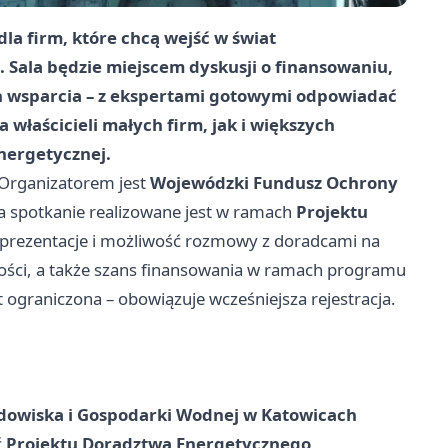
la firm, które chcą wejść w świat
. Sala będzie miejscem dyskusji o finansowaniu,
h wsparcia – z ekspertami gotowymi odpowiadać
 właścicieli małych firm, jak i większych
nergetycznej.
 Organizatorem jest
Wojewódzki Fundusz Ochrony
 a spotkanie realizowane jest w ramach
Projektu
 prezentacje i możliwość rozmowy z doradcami na
ości, a także szans finansowania w ramach programu
st ograniczona – obowiązuje wcześniejsza rejestracja.
dowiska i Gospodarki Wodnej w Katowicach
ć
Projektu Doradztwa Energetycznego