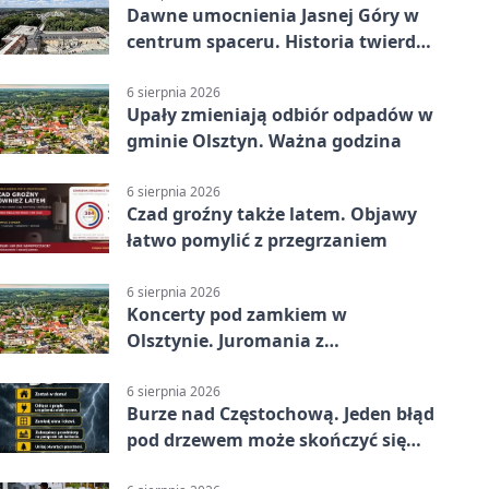
Dawne umocnienia Jasnej Góry w
centrum spaceru. Historia twierdzy
z nowej perspektywy
6 sierpnia 2026
Upały zmieniają odbiór odpadów w
gminie Olsztyn. Ważna godzina
6 sierpnia 2026
Czad groźny także latem. Objawy
łatwo pomylić z przegrzaniem
6 sierpnia 2026
Koncerty pod zamkiem w
Olsztynie. Juromania z
mappingiem i efektami
6 sierpnia 2026
Burze nad Częstochową. Jeden błąd
pod drzewem może skończyć się
tragedią