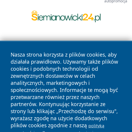
autopromocja
Nasza strona korzysta z plików cookies, aby
działała prawidłowo. Używamy także plików
cookies i podobnych technologii od
Copyright © 2026 czestochowanews.pl Wszystkie prawa
zewnętrznych dostawców w celach
zastrzeżone.
analitycznych, marketingowych i
społecznościowych. Informacje te mogą być
przetwarzane również przez naszych
Polityka
Polityka
News
Autorzy
partnerów. Kontynuując korzystanie ze
Prywatności
Cookies
strony lub klikając „Przechodzę do serwisu",
wyrażasz zgodę na użycie dodatkowych
cześć
plików cookies zgodnie z naszą
polityką