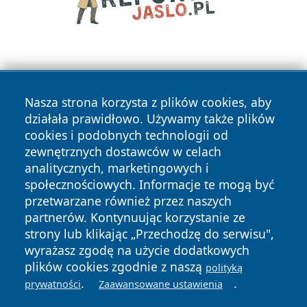
Nasza strona korzysta z plików cookies, aby
działała prawidłowo. Używamy także plików
cookies i podobnych technologii od
Copyright © 2026 czestochowanews.pl Wszystkie prawa
zewnętrznych dostawców w celach
zastrzeżone.
analitycznych, marketingowych i
społecznościowych. Informacje te mogą być
przetwarzane również przez naszych
Polityka
Polityka
News
Autorzy
partnerów. Kontynuując korzystanie ze
Prywatności
Cookies
strony lub klikając „Przechodzę do serwisu",
wyrażasz zgodę na użycie dodatkowych
cześć
plików cookies zgodnie z naszą
polityką
.
.
prywatności
Zaawansowane ustawienia