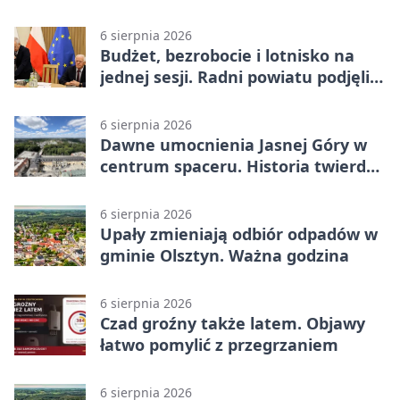
Hammarby FF 0:0 w pierwszym
meczu III rundy eliminacji
6 sierpnia 2026
Budżet, bezrobocie i lotnisko na
jednej sesji. Radni powiatu podjęli
decyzje
6 sierpnia 2026
Dawne umocnienia Jasnej Góry w
centrum spaceru. Historia twierdzy
z nowej perspektywy
6 sierpnia 2026
Upały zmieniają odbiór odpadów w
gminie Olsztyn. Ważna godzina
6 sierpnia 2026
Czad groźny także latem. Objawy
łatwo pomylić z przegrzaniem
6 sierpnia 2026