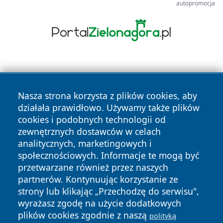
autopromocja
Nasza strona korzysta z plików cookies, aby
działała prawidłowo. Używamy także plików
cookies i podobnych technologii od
Copyright © 2026 czestochowanews.pl Wszystkie prawa
zewnętrznych dostawców w celach
zastrzeżone.
analitycznych, marketingowych i
społecznościowych. Informacje te mogą być
przetwarzane również przez naszych
Polityka
Polityka
News
Autorzy
partnerów. Kontynuując korzystanie ze
Prywatności
Cookies
strony lub klikając „Przechodzę do serwisu",
wyrażasz zgodę na użycie dodatkowych
cześć
plików cookies zgodnie z naszą
polityką