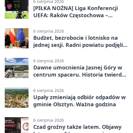
6 sierpnia 2026
[PIŁKA NOŻNA] Liga Konferencji
UEFA: Raków Częstochowa –
Hammarby FF 0:0 w pierwszym
meczu III rundy eliminacji
6 sierpnia 2026
Budżet, bezrobocie i lotnisko na
jednej sesji. Radni powiatu podjęli
decyzje
6 sierpnia 2026
Dawne umocnienia Jasnej Góry w
centrum spaceru. Historia twierdzy
z nowej perspektywy
6 sierpnia 2026
Upały zmieniają odbiór odpadów w
gminie Olsztyn. Ważna godzina
6 sierpnia 2026
Czad groźny także latem. Objawy