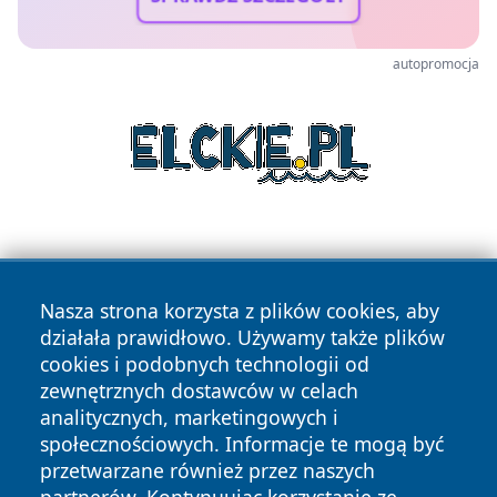
autopromocja
Nasza strona korzysta z plików cookies, aby
działała prawidłowo. Używamy także plików
cookies i podobnych technologii od
Copyright © 2026 czestochowanews.pl Wszystkie prawa
zewnętrznych dostawców w celach
zastrzeżone.
analitycznych, marketingowych i
społecznościowych. Informacje te mogą być
przetwarzane również przez naszych
Polityka
Polityka
News
Autorzy