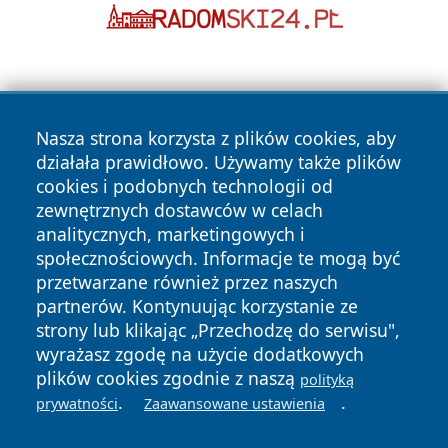
Nasza strona korzysta z plików cookies, aby
działała prawidłowo. Używamy także plików
cookies i podobnych technologii od
Copyright © 2026 czestochowanews.pl Wszystkie prawa
zewnętrznych dostawców w celach
zastrzeżone.
analitycznych, marketingowych i
społecznościowych. Informacje te mogą być
przetwarzane również przez naszych
Polityka
Polityka
News
Autorzy
partnerów. Kontynuując korzystanie ze
Prywatności
Cookies
strony lub klikając „Przechodzę do serwisu",
wyrażasz zgodę na użycie dodatkowych
cześć
plików cookies zgodnie z naszą
polityką
.
.
prywatności
Zaawansowane ustawienia