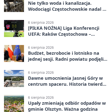
Nie tylko woda i kanalizacja.
Wodociągi Częstochowskie nadal w
systemie EMAS
6 sierpnia 2026
[PIŁKA NOŻNA] Liga Konferencji
UEFA: Raków Częstochowa –
Hammarby FF 0:0 w pierwszym
meczu III rundy eliminacji
6 sierpnia 2026
Budżet, bezrobocie i lotnisko na
jednej sesji. Radni powiatu podjęli
decyzje
6 sierpnia 2026
Dawne umocnienia Jasnej Góry w
centrum spaceru. Historia twierdzy
z nowej perspektywy
6 sierpnia 2026
Upały zmieniają odbiór odpadów w
gminie Olsztyn. Ważna godzina