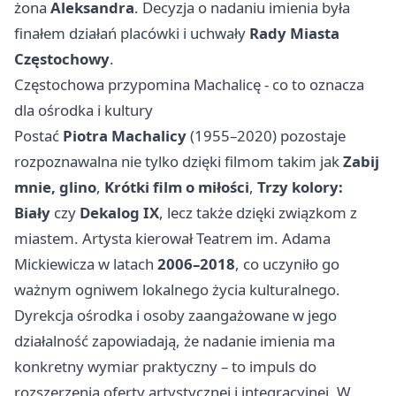
żona
Aleksandra
. Decyzja o nadaniu imienia była
finałem działań placówki i uchwały
Rady Miasta
Częstochowy
.
Częstochowa przypomina Machalicę - co to oznacza
dla ośrodka i kultury
Postać
Piotra Machalicy
(1955–2020) pozostaje
rozpoznawalna nie tylko dzięki filmom takim jak
Zabij
mnie, glino
,
Krótki film o miłości
,
Trzy kolory:
Biały
czy
Dekalog IX
, lecz także dzięki związkom z
miastem. Artysta kierował Teatrem im. Adama
Mickiewicza w latach
2006–2018
, co uczyniło go
ważnym ogniwem lokalnego życia kulturalnego.
Dyrekcja ośrodka i osoby zaangażowane w jego
działalność zapowiadają, że nadanie imienia ma
konkretny wymiar praktyczny – to impuls do
rozszerzenia oferty artystycznej i integracyjnej. W