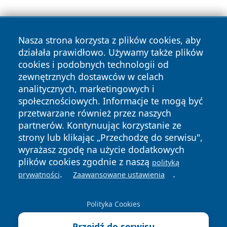
Nasza strona korzysta z plików cookies, aby
działała prawidłowo. Używamy także plików
cookies i podobnych technologii od
Copyright © 2026 czestochowanews.pl Wszystkie prawa
zewnętrznych dostawców w celach
zastrzeżone.
analitycznych, marketingowych i
społecznościowych. Informacje te mogą być
przetwarzane również przez naszych
Polityka
Polityka
News
Autorzy
partnerów. Kontynuując korzystanie ze
Prywatności
Cookies
strony lub klikając „Przechodzę do serwisu",
wyrażasz zgodę na użycie dodatkowych
cześć
plików cookies zgodnie z naszą
polityką
.
.
prywatności
Zaawansowane ustawienia
Polityka Cookies
Przejdź do serwisu