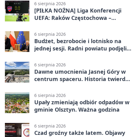
6 sierpnia 2026
[PIŁKA NOŻNA] Liga Konferencji
UEFA: Raków Częstochowa –
Hammarby FF 0:0 w pierwszym
meczu III rundy eliminacji
6 sierpnia 2026
Budżet, bezrobocie i lotnisko na
jednej sesji. Radni powiatu podjęli
decyzje
6 sierpnia 2026
Dawne umocnienia Jasnej Góry w
centrum spaceru. Historia twierdzy
z nowej perspektywy
6 sierpnia 2026
Upały zmieniają odbiór odpadów w
gminie Olsztyn. Ważna godzina
6 sierpnia 2026
Czad groźny także latem. Objawy