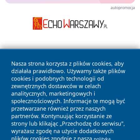
autopromocja
Nasza strona korzysta z plików cookies, aby
działała prawidłowo. Używamy także plików
cookies i podobnych technologii od
Copyright © 2026 czestochowanews.pl Wszystkie prawa
zewnętrznych dostawców w celach
zastrzeżone.
analitycznych, marketingowych i
społecznościowych. Informacje te mogą być
przetwarzane również przez naszych
Polityka
Polityka
News
Autorzy
partnerów. Kontynuując korzystanie ze
Prywatności
Cookies
strony lub klikając „Przechodzę do serwisu",
wyrażasz zgodę na użycie dodatkowych
cześć
plików cookies zgodnie z naszą
polityką