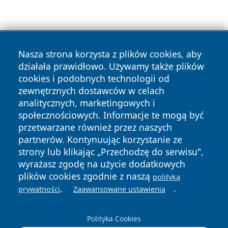
Nasza strona korzysta z plików cookies, aby
działała prawidłowo. Używamy także plików
cookies i podobnych technologii od
Copyright © 2026 czestochowanews.pl Wszystkie prawa
zewnętrznych dostawców w celach
zastrzeżone.
analitycznych, marketingowych i
społecznościowych. Informacje te mogą być
przetwarzane również przez naszych
Polityka
Polityka
News
Autorzy
partnerów. Kontynuując korzystanie ze
Prywatności
Cookies
strony lub klikając „Przechodzę do serwisu",
wyrażasz zgodę na użycie dodatkowych
cześć
plików cookies zgodnie z naszą
polityką
.
.
prywatności
Zaawansowane ustawienia
Polityka Cookies