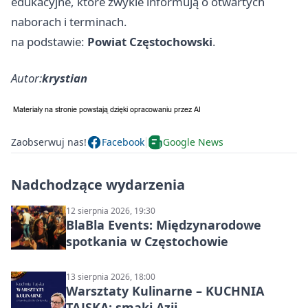
edukacyjne, które zwykle informują o otwartych
naborach i terminach.
na podstawie:
Powiat Częstochowski
.
Autor:
krystian
Zaobserwuj nas!
Facebook
Google News
Nadchodzące wydarzenia
12 sierpnia 2026, 19:30
BlaBla Events: Międzynarodowe
spotkania w Częstochowie
13 sierpnia 2026, 18:00
Warsztaty Kulinarne – KUCHNIA
TAJSKA: smaki Azji