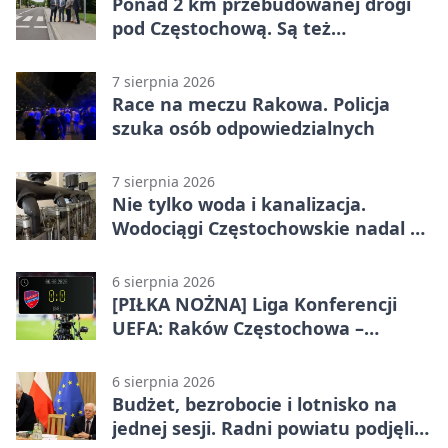
Ponad 2 km przebudowanej drogi
pod Częstochową. Są też
bezpieczniejsze przejścia
7 sierpnia 2026
Race na meczu Rakowa. Policja
szuka osób odpowiedzialnych
7 sierpnia 2026
Nie tylko woda i kanalizacja.
Wodociągi Częstochowskie nadal w
systemie EMAS
6 sierpnia 2026
[PIŁKA NOŻNA] Liga Konferencji
UEFA: Raków Częstochowa –
Hammarby FF 0:0 w pierwszym
meczu III rundy eliminacji
6 sierpnia 2026
Budżet, bezrobocie i lotnisko na
jednej sesji. Radni powiatu podjęli