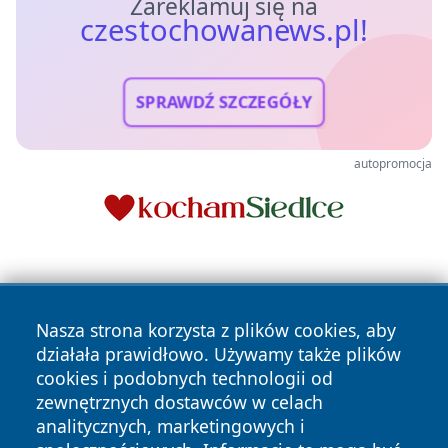
Zareklamuj się na
czestochowanews.pl!
SPRAWDŹ SZCZEGÓŁY
autopromocja
Nasza strona korzysta z plików cookies, aby
działała prawidłowo. Używamy także plików
cookies i podobnych technologii od
Copyright © 2026 czestochowanews.pl Wszystkie prawa
zewnętrznych dostawców w celach
zastrzeżone.
analitycznych, marketingowych i