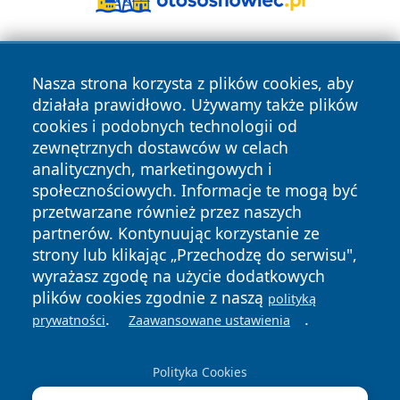
Nasza strona korzysta z plików cookies, aby
działała prawidłowo. Używamy także plików
cookies i podobnych technologii od
zewnętrznych dostawców w celach
Copyright © 2026 czestochowanews.pl Wszystkie prawa
analitycznych, marketingowych i
zastrzeżone.
społecznościowych. Informacje te mogą być
przetwarzane również przez naszych
partnerów. Kontynuując korzystanie ze
Polityka
Polityka
News
Autorzy
strony lub klikając „Przechodzę do serwisu",
Prywatności
Cookies
wyrażasz zgodę na użycie dodatkowych
plików cookies zgodnie z naszą
polityką
cześć
.
.
prywatności
Zaawansowane ustawienia
Polityka Cookies