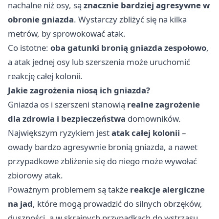
nachalne niż osy, są
znacznie bardziej agresywne w
obronie gniazda
. Wystarczy zbliżyć się na kilka
metrów, by sprowokować atak.
Co istotne:
oba gatunki bronią gniazda zespołowo
,
a atak jednej osy lub szerszenia może uruchomić
reakcję całej kolonii.
Jakie zagrożenia niosą ich gniazda?
Gniazda os i szerszeni stanowią
realne zagrożenie
dla zdrowia i bezpieczeństwa
domowników.
Największym ryzykiem jest
atak całej kolonii
–
owady bardzo agresywnie bronią gniazda, a nawet
przypadkowe zbliżenie się do niego może wywołać
zbiorowy atak.
Poważnym problemem są także
reakcje alergiczne
na jad
, które mogą prowadzić do silnych obrzęków,
duszności, a w skrajnych przypadkach do wstrząsu