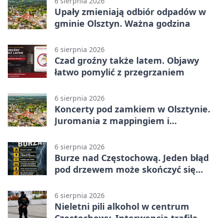
6 sierpnia 2026
Upały zmieniają odbiór odpadów w
gminie Olsztyn. Ważna godzina
6 sierpnia 2026
Czad groźny także latem. Objawy
łatwo pomylić z przegrzaniem
6 sierpnia 2026
Koncerty pod zamkiem w Olsztynie.
Juromania z mappingiem i
efektami
6 sierpnia 2026
Burze nad Częstochową. Jeden błąd
pod drzewem może skończyć się
tragedią
6 sierpnia 2026
Nieletni pili alkohol w centrum
Częstochowy. Interwencja trafiła