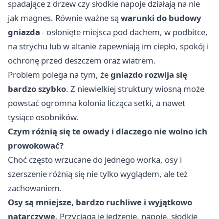
spadające z drzew czy słodkie napoje działają na nie
jak magnes. Równie ważne są
warunki do budowy
gniazda
- osłonięte miejsca pod dachem, w podbitce,
na strychu lub w altanie zapewniają im ciepło, spokój i
ochronę przed deszczem oraz wiatrem.
Problem polega na tym, że
gniazdo rozwija się
bardzo szybko
. Z niewielkiej struktury wiosną może
powstać ogromna kolonia licząca setki, a nawet
tysiące osobników.
Czym różnią się te owady i dlaczego nie wolno ich
prowokować?
Choć często wrzucane do jednego worka, osy i
szerszenie różnią się nie tylko wyglądem, ale też
zachowaniem.
Osy
są mniejsze, bardzo ruchliwe i wyjątkowo
natarczywe
. Przyciąga je jedzenie, napoje, słodkie