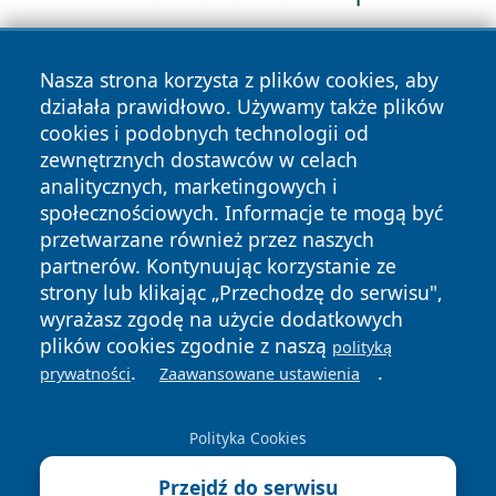
Nasza strona korzysta z plików cookies, aby
działała prawidłowo. Używamy także plików
cookies i podobnych technologii od
zewnętrznych dostawców w celach
analitycznych, marketingowych i
Copyright © 2026 czestochowanews.pl Wszystkie prawa
zastrzeżone.
społecznościowych. Informacje te mogą być
przetwarzane również przez naszych
partnerów. Kontynuując korzystanie ze
Polityka
Polityka
strony lub klikając „Przechodzę do serwisu",
News
Autorzy
Prywatności
Cookies
wyrażasz zgodę na użycie dodatkowych
plików cookies zgodnie z naszą
polityką
cześć
.
.
prywatności
Zaawansowane ustawienia
Polityka Cookies
Przejdź do serwisu