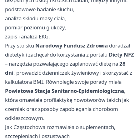
bezpłatnych usług i krótkich badań, między innymi:
podstawowe badanie słuchu,
analiza składu masy ciała,
pomiar poziomu glukozy,
zapis i analiza EKG.
Przy stoisku
Narodowy Fundusz Zdrowia
doradzał
dietetyk i zachęcał do korzystania z portalu
Diety NFZ
– narzędzia pozwalającego zaplanować dietę na
28
dni
, prowadzić dzienniczek żywieniowy i skorzystać z
kalkulatora BMI. Równolegle swoje porady miała
Powiatowa Stacja Sanitarno-Epidemiologiczna
,
która omawiała profilaktykę nowotworów takich jak
czerniak oraz sposoby zapobiegania chorobom
odkleszczowym.
Jak Częstochowa rozmawiała o suplementach,
szczepieniach i oszustwach