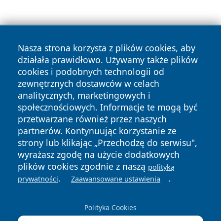
Nasza strona korzysta z plików cookies, aby
działała prawidłowo. Używamy także plików
cookies i podobnych technologii od
Copyright © 2026 czestochowanews.pl Wszystkie prawa
zewnętrznych dostawców w celach
zastrzeżone.
analitycznych, marketingowych i
społecznościowych. Informacje te mogą być
przetwarzane również przez naszych
Polityka
Polityka
News
Autorzy
partnerów. Kontynuując korzystanie ze
Prywatności
Cookies
strony lub klikając „Przechodzę do serwisu",
wyrażasz zgodę na użycie dodatkowych
cześć
plików cookies zgodnie z naszą
polityką
.
.
prywatności
Zaawansowane ustawienia
Polityka Cookies