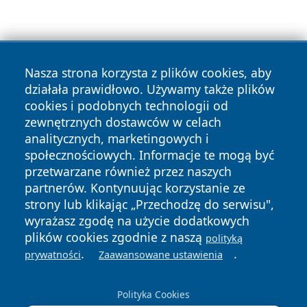
Nasza strona korzysta z plików cookies, aby
działała prawidłowo. Używamy także plików
cookies i podobnych technologii od
Copyright © 2026 czestochowanews.pl Wszystkie prawa
zewnętrznych dostawców w celach
zastrzeżone.
analitycznych, marketingowych i
społecznościowych. Informacje te mogą być
przetwarzane również przez naszych
Polityka
Polityka
News
Autorzy
partnerów. Kontynuując korzystanie ze
Prywatności
Cookies
strony lub klikając „Przechodzę do serwisu",
wyrażasz zgodę na użycie dodatkowych
cześć
plików cookies zgodnie z naszą
polityką
.
.
prywatności
Zaawansowane ustawienia
Polityka Cookies