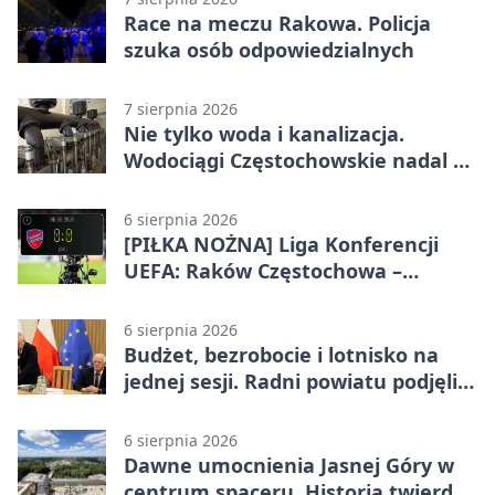
Race na meczu Rakowa. Policja
szuka osób odpowiedzialnych
7 sierpnia 2026
Nie tylko woda i kanalizacja.
Wodociągi Częstochowskie nadal w
systemie EMAS
6 sierpnia 2026
[PIŁKA NOŻNA] Liga Konferencji
UEFA: Raków Częstochowa –
Hammarby FF 0:0 w pierwszym
meczu III rundy eliminacji
6 sierpnia 2026
Budżet, bezrobocie i lotnisko na
jednej sesji. Radni powiatu podjęli
decyzje
6 sierpnia 2026
Dawne umocnienia Jasnej Góry w
centrum spaceru. Historia twierdzy