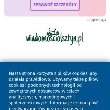
SPRAWDŹ SZCZEGÓŁY
autopromocja
Nasza strona korzysta z plików cookies, aby
działała prawidłowo. Używamy także plików
cookies i podobnych technologii od
Copyright © 2026 czestochowanews.pl Wszystkie prawa
zewnętrznych dostawców w celach
zastrzeżone.
analitycznych, marketingowych i
społecznościowych. Informacje te mogą być
przetwarzane również przez naszych
Polityka
Polityka