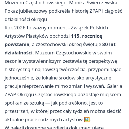
Muzeum Częstochowskiego: Monika Świerczewska
Pokaz jubileuszowy podkreśla historię ZPAP i ciągłość
działalności okręgu
Rok 2026 to ważny moment - Związek Polskich
Artystów Plastyków obchodzi
115. rocznicę
powstania
, a częstochowski okręg świętuje
80 lat
działalności
. Muzeum Częstochowskie w swoim
sezonie wystawienniczym zestawia tę perspektywę
historyczną z najnowszą twórczością, przypominając
jednocześnie, że lokalne środowisko artystyczne
pracuje nieprzerwanie mimo zmian i wyzwań. Galeria
ZPAP Okręgu Częstochowskiego pozostaje miejscem
spotkań ze sztuką — jak podkreślono, jest to
przestrzeń, w której przez cały tydzień można śledzić
aktualne prace rodzimych artystów 🖼️.
W galerii dostępne są zdjęcia dokumentujące