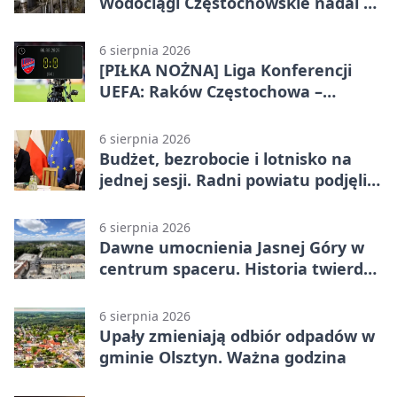
Wodociągi Częstochowskie nadal w
systemie EMAS
6 sierpnia 2026
[PIŁKA NOŻNA] Liga Konferencji
UEFA: Raków Częstochowa –
Hammarby FF 0:0 w pierwszym
meczu III rundy eliminacji
6 sierpnia 2026
Budżet, bezrobocie i lotnisko na
jednej sesji. Radni powiatu podjęli
decyzje
6 sierpnia 2026
Dawne umocnienia Jasnej Góry w
centrum spaceru. Historia twierdzy
z nowej perspektywy
6 sierpnia 2026
Upały zmieniają odbiór odpadów w
gminie Olsztyn. Ważna godzina