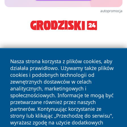
autopromocja
Nasza strona korzysta z plików cookies, aby
działała prawidłowo. Używamy także plików
cookies i podobnych technologii od
Copyright © 2026 czestochowanews.pl Wszystkie prawa
zewnętrznych dostawców w celach
zastrzeżone.
analitycznych, marketingowych i
społecznościowych. Informacje te mogą być
przetwarzane również przez naszych
Polityka
Polityka
News
Autorzy
partnerów. Kontynuując korzystanie ze
Prywatności
Cookies
strony lub klikając „Przechodzę do serwisu",
wyrażasz zgodę na użycie dodatkowych
cześć