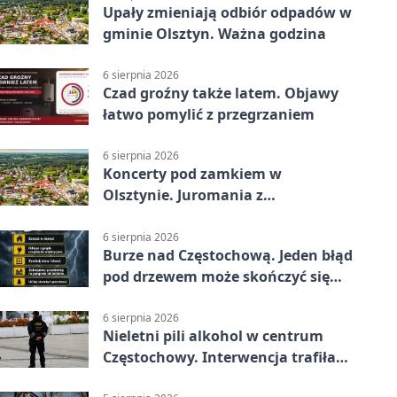
Upały zmieniają odbiór odpadów w
gminie Olsztyn. Ważna godzina
6 sierpnia 2026
Czad groźny także latem. Objawy
łatwo pomylić z przegrzaniem
6 sierpnia 2026
Koncerty pod zamkiem w
Olsztynie. Juromania z
mappingiem i efektami
6 sierpnia 2026
Burze nad Częstochową. Jeden błąd
pod drzewem może skończyć się
tragedią
6 sierpnia 2026
Nieletni pili alkohol w centrum
Częstochowy. Interwencja trafiła
na policję