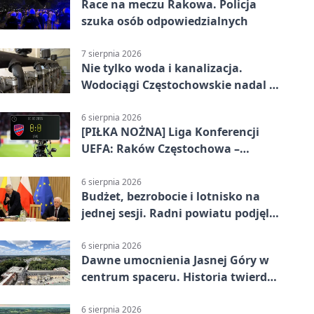
Race na meczu Rakowa. Policja
szuka osób odpowiedzialnych
7 sierpnia 2026
Nie tylko woda i kanalizacja.
Wodociągi Częstochowskie nadal w
systemie EMAS
6 sierpnia 2026
[PIŁKA NOŻNA] Liga Konferencji
UEFA: Raków Częstochowa –
Hammarby FF 0:0 w pierwszym
meczu III rundy eliminacji
6 sierpnia 2026
Budżet, bezrobocie i lotnisko na
jednej sesji. Radni powiatu podjęli
decyzje
6 sierpnia 2026
Dawne umocnienia Jasnej Góry w
centrum spaceru. Historia twierdzy
z nowej perspektywy
6 sierpnia 2026