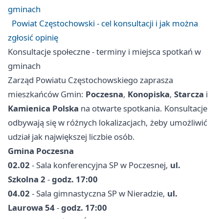
gminach
Powiat Częstochowski - cel konsultacji i jak można
zgłosić opinię
Konsultacje społeczne - terminy i miejsca spotkań w
gminach
Zarząd Powiatu Częstochowskiego zaprasza
mieszkańców Gmin:
Poczesna
,
Konopiska
,
Starcza
i
Kamienica Polska
na otwarte spotkania. Konsultacje
odbywają się w różnych lokalizacjach, żeby umożliwić
udział jak największej liczbie osób.
Gmina Poczesna
02.02
- Sala konferencyjna SP w Poczesnej,
ul.
Szkolna 2
-
godz. 17:00
04.02
- Sala gimnastyczna SP w Nieradzie,
ul.
Laurowa 54
-
godz. 17:00