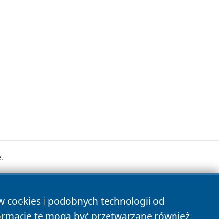
.
s
ów cookies i podobnych technologii od
ormacje te mogą być przetwarzane również