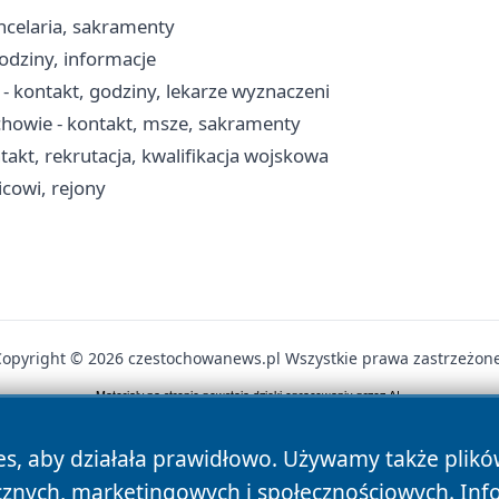
ncelaria, sakramenty
odziny, informacje
 kontakt, godziny, lekarze wyznaczeni
chowie - kontakt, msze, sakramenty
kt, rekrutacja, kwalifikacja wojskowa
icowi, rejony
Copyright © 2026 czestochowanews.pl Wszystkie prawa zastrzeżone
News
Autorzy
Polityka Prywatności
Polityka Cookie
es, aby działała prawidłowo. Używamy także plik
cznych, marketingowych i społecznościowych. Inf