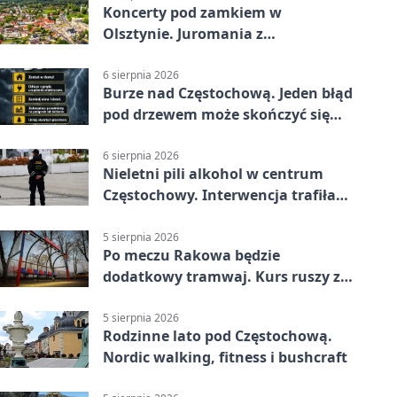
Koncerty pod zamkiem w
Olsztynie. Juromania z
mappingiem i efektami
6 sierpnia 2026
Burze nad Częstochową. Jeden błąd
pod drzewem może skończyć się
tragedią
6 sierpnia 2026
Nieletni pili alkohol w centrum
Częstochowy. Interwencja trafiła
na policję
5 sierpnia 2026
Po meczu Rakowa będzie
dodatkowy tramwaj. Kurs ruszy ze
Stadionu Raków
5 sierpnia 2026
Rodzinne lato pod Częstochową.
Nordic walking, fitness i bushcraft