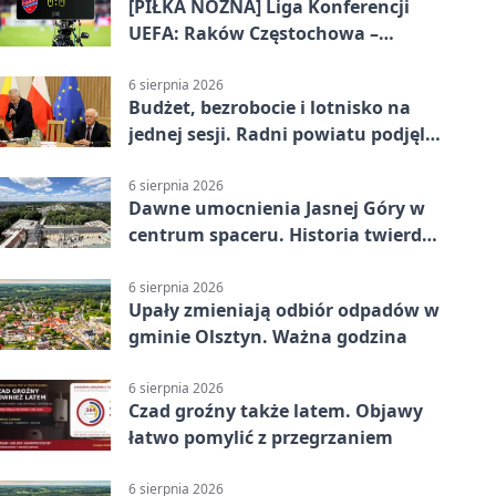
[PIŁKA NOŻNA] Liga Konferencji
UEFA: Raków Częstochowa –
Hammarby FF 0:0 w pierwszym
meczu III rundy eliminacji
6 sierpnia 2026
Budżet, bezrobocie i lotnisko na
jednej sesji. Radni powiatu podjęli
decyzje
6 sierpnia 2026
Dawne umocnienia Jasnej Góry w
centrum spaceru. Historia twierdzy
z nowej perspektywy
6 sierpnia 2026
Upały zmieniają odbiór odpadów w
gminie Olsztyn. Ważna godzina
6 sierpnia 2026
Czad groźny także latem. Objawy
łatwo pomylić z przegrzaniem
6 sierpnia 2026