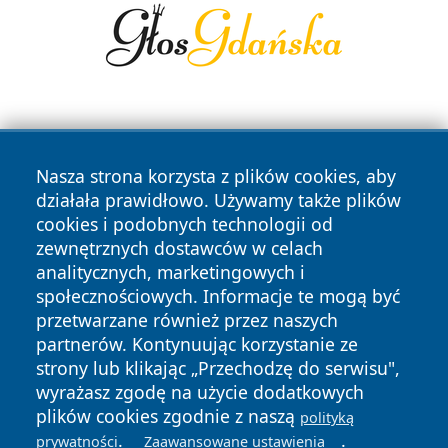
Nasza strona korzysta z plików cookies, aby
działała prawidłowo. Używamy także plików
cookies i podobnych technologii od
Copyright © 2026 czestochowanews.pl Wszystkie prawa
zewnętrznych dostawców w celach
zastrzeżone.
analitycznych, marketingowych i
społecznościowych. Informacje te mogą być
przetwarzane również przez naszych
Polityka
Polityka
News
Autorzy
partnerów. Kontynuując korzystanie ze
Prywatności
Cookies
strony lub klikając „Przechodzę do serwisu",
wyrażasz zgodę na użycie dodatkowych
cześć
plików cookies zgodnie z naszą
polityką
.
.
prywatności
Zaawansowane ustawienia