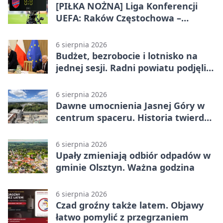
[PIŁKA NOŻNA] Liga Konferencji
UEFA: Raków Częstochowa –
Hammarby FF 0:0 w pierwszym
meczu III rundy eliminacji
6 sierpnia 2026
Budżet, bezrobocie i lotnisko na
jednej sesji. Radni powiatu podjęli
decyzje
6 sierpnia 2026
Dawne umocnienia Jasnej Góry w
centrum spaceru. Historia twierdzy
z nowej perspektywy
6 sierpnia 2026
Upały zmieniają odbiór odpadów w
gminie Olsztyn. Ważna godzina
6 sierpnia 2026
Czad groźny także latem. Objawy
łatwo pomylić z przegrzaniem