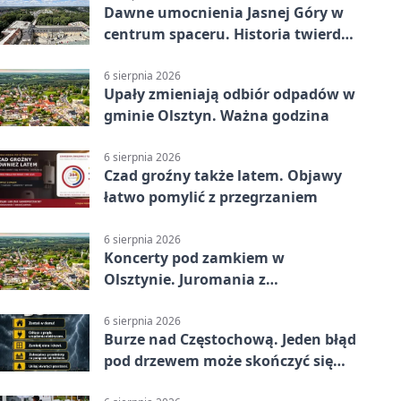
Dawne umocnienia Jasnej Góry w
centrum spaceru. Historia twierdzy
z nowej perspektywy
6 sierpnia 2026
Upały zmieniają odbiór odpadów w
gminie Olsztyn. Ważna godzina
6 sierpnia 2026
Czad groźny także latem. Objawy
łatwo pomylić z przegrzaniem
6 sierpnia 2026
Koncerty pod zamkiem w
Olsztynie. Juromania z
mappingiem i efektami
6 sierpnia 2026
Burze nad Częstochową. Jeden błąd
pod drzewem może skończyć się
tragedią