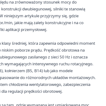
ględu na zrównoważony stosunek mocy do
onstrukcji dwubiegunowej, silniki te stanowią
 niniejszym artykule przyjrzymy się, gdzie
r./min, jakie mają zalety konstrukcyjne i na co
ki aplikacji przemysłowej.
ka klasy średniej, która zapewnia odpowiedni moment
e niskim poborze prądu. Prędkość obrotowa na
ubiegunowego zasilanego z sieci 50 Hz i oznacza
ach wymagających intensywnego ruchu rotacyjnego.
3), kołnierzem (B5, B14) lub jako modele
dopasowanie do różnorodnych układów montażowych.
stem chłodzenia wentylatorowego, zabezpieczenia
dla regulacji prędkości obrotowej.
m
ane są tam, gdzie wymagana jest umiarkowana moc,