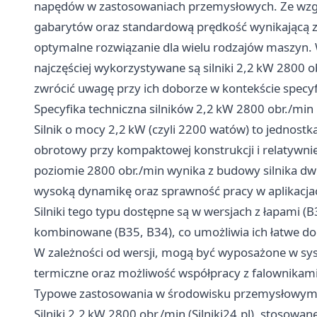
napędów w zastosowaniach przemysłowych. Ze wz
gabarytów oraz standardową prędkość wynikającą z k
optymalne rozwiązanie dla wielu rodzajów maszyn. W
najczęściej wykorzystywane są silniki 2,2 kW 2800 ob
zwrócić uwagę przy ich doborze w kontekście specyfi
Specyfika techniczna silników 2,2 kW 2800 obr./min
Silnik o mocy 2,2 kW (czyli 2200 watów) to jednost
obrotowy przy kompaktowej konstrukcji i relatywni
poziomie 2800 obr./min wynika z budowy silnika dw
wysoką dynamikę oraz sprawność pracy w aplikacj
Silniki tego typu dostępne są w wersjach z łapami (B
kombinowane (B35, B34), co umożliwia ich łatwe 
W zależności od wersji, mogą być wyposażone w sy
termiczne oraz możliwość współpracy z falownikami 
Typowe zastosowania w środowisku przemysłowy
Silniki 2,2 kW 2800 obr./min (
Silniki24.pl), stosow