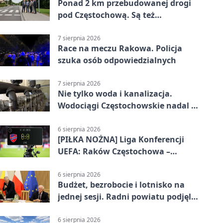
Ponad 2 km przebudowanej drogi
pod Częstochową. Są też
bezpieczniejsze przejścia
7 sierpnia 2026
Race na meczu Rakowa. Policja
szuka osób odpowiedzialnych
7 sierpnia 2026
Nie tylko woda i kanalizacja.
Wodociągi Częstochowskie nadal w
systemie EMAS
6 sierpnia 2026
[PIŁKA NOŻNA] Liga Konferencji
UEFA: Raków Częstochowa –
Hammarby FF 0:0 w pierwszym
meczu III rundy eliminacji
6 sierpnia 2026
Budżet, bezrobocie i lotnisko na
jednej sesji. Radni powiatu podjęli
decyzje
6 sierpnia 2026