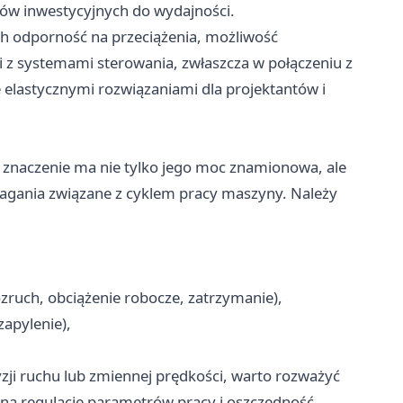
ztów inwestycyjnych do wydajności.
h odporność na przeciążenia, możliwość
cji z systemami sterowania, zwłaszcza w połączeniu z
e elastycznymi rozwiązaniami dla projektantów i
e znaczenie ma nie tylko jego moc znamionowa, ale
gania związane z cyklem pracy maszyny. Należy
zruch, obciążenie robocze, zatrzymanie),
apylenie),
zji ruchu lub zmiennej prędkości, warto rozważyć
ynną regulację parametrów pracy i oszczędność