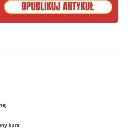
nej
wny kurs