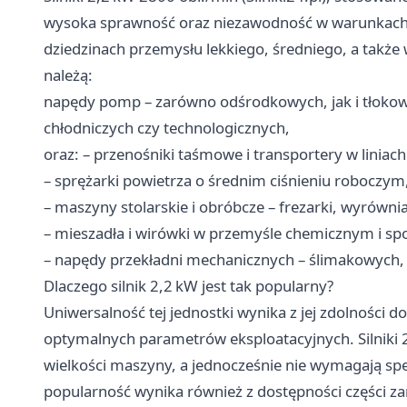
wysoka sprawność oraz niezawodność w warunkach ci
dziedzinach przemysłu lekkiego, średniego, a takż
należą:
napędy pomp – zarówno odśrodkowych, jak i tłoko
chłodniczych czy technologicznych,
oraz: – przenośniki taśmowe i transportery w liniac
– sprężarki powietrza o średnim ciśnieniu roboczym
– maszyny stolarskie i obróbcze – frezarki, wyrównia
– mieszadła i wirówki w przemyśle chemicznym i s
– napędy przekładni mechanicznych – ślimakowych, 
Dlaczego silnik 2,2 kW jest tak popularny?
Uniwersalność tej jednostki wynika z jej zdolności d
optymalnych parametrów eksploatacyjnych. Silniki 
wielkości maszyny, a jednocześnie nie wymagają spe
popularność wynika również z dostępności części