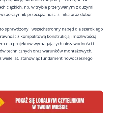
ach ciężkich, np. w trybie przerywanym z dużymi
półczynnik przeciążalności silnika oraz dobór
n to sprawdzony i wszechstronny napęd dla szerokiego
awność z kompaktową konstrukcją i możliwością
rem dla projektów wymagających niezawodności i
trów technicznych oraz warunków montażowych,
z wiele lat, stanowiąc fundament nowoczesnego