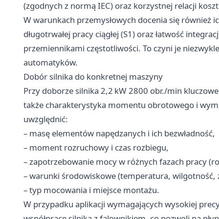
(zgodnych z normą IEC) oraz korzystnej relacji kos
W warunkach przemysłowych docenia się również ic
długotrwałej pracy ciągłej (S1) oraz łatwość integra
przemiennikami częstotliwości. To czyni je niezwykl
automatyków.
Dobór silnika do konkretnej maszyny
Przy doborze silnika 2,2 kW 2800 obr./min kluczow
także charakterystyka momentu obrotowego i wyma
uwzględnić:
– masę elementów napędzanych i ich bezwładność,
– moment rozruchowy i czas rozbiegu,
– zapotrzebowanie mocy w różnych fazach pracy (ro
– warunki środowiskowe (temperatura, wilgotność, z
– typ mocowania i miejsce montażu.
W przypadku aplikacji wymagających wysokiej precy
współpracę silnika z falownikiem, co pozwoli na pł