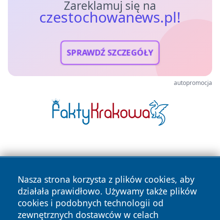
Zareklamuj się na
czestochowanews.pl!
SPRAWDŹ SZCZEGÓŁY
autopromocja
Nasza strona korzysta z plików cookies, aby
działała prawidłowo. Używamy także plików
cookies i podobnych technologii od
Copyright © 2026 czestochowanews.pl Wszystkie prawa
zewnętrznych dostawców w celach
zastrzeżone.