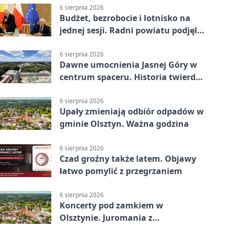
6 sierpnia 2026
Budżet, bezrobocie i lotnisko na
jednej sesji. Radni powiatu podjęli
decyzje
6 sierpnia 2026
Dawne umocnienia Jasnej Góry w
centrum spaceru. Historia twierdzy
z nowej perspektywy
6 sierpnia 2026
Upały zmieniają odbiór odpadów w
gminie Olsztyn. Ważna godzina
6 sierpnia 2026
Czad groźny także latem. Objawy
łatwo pomylić z przegrzaniem
6 sierpnia 2026
Koncerty pod zamkiem w
Olsztynie. Juromania z
mappingiem i efektami