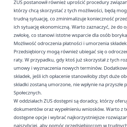
ZUS postanowił również uprościć procedury związane
którzy chcą skorzystać z tych możliwości, będą mogl
trudną sytuację, co zminimalizuje konieczność pr
ich sytuację ekonomiczną. Warto zaznaczyć, że do o
zwłokę, co stanowi istotne wsparcie dla osób boryk
Możliwość odroczenia płatności i umorzenia składek
Przedsiębiorcy mogą również ubiegać się o odroczeni
raty. W przypadku, gdy ktoś już skorzystał z tych r
umowy i wyznaczenia nowych terminów. Dodatkowo
składek, jeśli ich opłacenie stanowiłoby zbyt duże o
składki zostaną umorzone, nie wpłynie na przyszłe
Społecznych.
W oddziałach ZUS dostępni są doradcy, którzy ofe
dokumentów oraz wypełnieniu wniosków. Warto z tej
dostępne opcje i wybrać najkorzystniejsze rozwiązani
najszybciej, aby pomóc przedsiębiorcom w trudnych