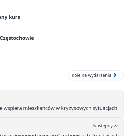
wny kurs
 Częstochowie
Kolejne wydarzenia
e wspiera mieszkańców w kryzysowych sytuacjach
Następny >>
i przeciwpowodziowej w Czechowicach-Dziedzicach