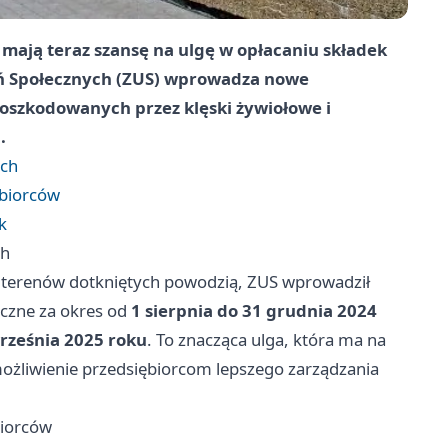
mają teraz szansę na ulgę w opłacaniu składek
eń Społecznych (ZUS) wprowadza nowe
poszkodowanych przez klęski żywiołowe i
.
ych
ębiorców
k
ch
z terenów dotkniętych powodzią, ZUS wprowadził
eczne za okres od
1 sierpnia do 31 grudnia 2024
rześnia 2025 roku
. To znacząca ulga, która ma na
ożliwienie przedsiębiorcom lepszego zarządzania
biorców