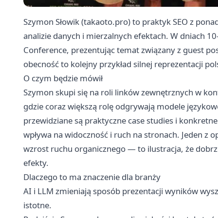
Szymon Słowik (takaoto.pro) to praktyk SEO z pona
analizie danych i mierzalnych efektach. W dniach 10
Conference, prezentując temat związany z guest post 
obecność to kolejny przykład silnej reprezentacji p
O czym będzie mówił
Szymon skupi się na roli linków zewnętrznych w ko
gdzie coraz większą rolę odgrywają modele językowe
przewidziane są praktyczne case studies i konkretne
wpływa na widoczność i ruch na stronach. Jeden z o
wzrost ruchu organicznego — to ilustracja, że dobr
efekty.
Dlaczego to ma znaczenie dla branży
AI i LLM zmieniają sposób prezentacji wyników wysz
istotne.