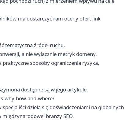
(skąd pochodzi ruch) z mierzeniem wpływu na cele
lników ma dostarczyć ram oceny ofert link
ść tematyczna źródeł ruchu.
konwersji, a nie wyłącznie metryk domeny.
z praktyczne sposoby ograniczenia ryzyka,
Szymona dostępne są w jego artykule:
ks-why-how-and-where/
 specjaliści dzielą się doświadczeniami na globalnych
 w międzynarodowej branży SEO.