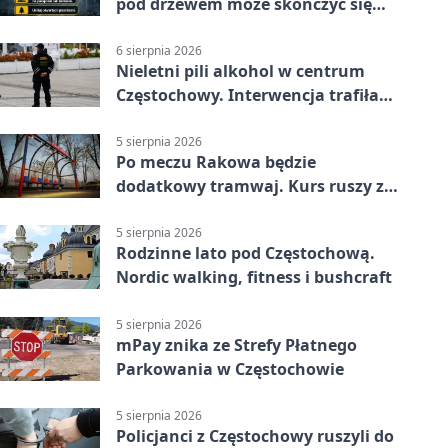
pod drzewem może skończyć się
tragedią
6 sierpnia 2026
Nieletni pili alkohol w centrum
Częstochowy. Interwencja trafiła
na policję
5 sierpnia 2026
Po meczu Rakowa będzie
dodatkowy tramwaj. Kurs ruszy ze
Stadionu Raków
5 sierpnia 2026
Rodzinne lato pod Częstochową.
Nordic walking, fitness i bushcraft
5 sierpnia 2026
mPay znika ze Strefy Płatnego
Parkowania w Częstochowie
5 sierpnia 2026
Policjanci z Częstochowy ruszyli do