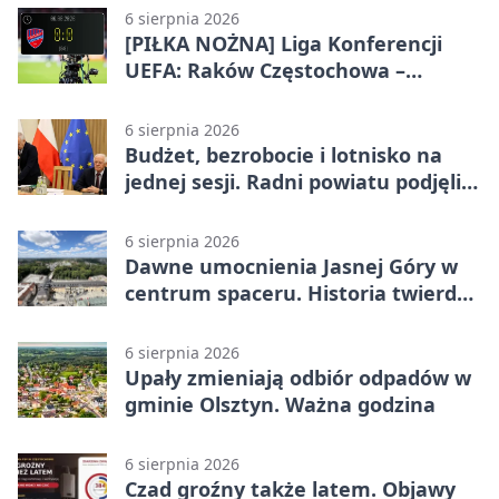
6 sierpnia 2026
[PIŁKA NOŻNA] Liga Konferencji
UEFA: Raków Częstochowa –
Hammarby FF 0:0 w pierwszym
meczu III rundy eliminacji
6 sierpnia 2026
Budżet, bezrobocie i lotnisko na
jednej sesji. Radni powiatu podjęli
decyzje
6 sierpnia 2026
Dawne umocnienia Jasnej Góry w
centrum spaceru. Historia twierdzy
z nowej perspektywy
6 sierpnia 2026
Upały zmieniają odbiór odpadów w
gminie Olsztyn. Ważna godzina
6 sierpnia 2026
Czad groźny także latem. Objawy