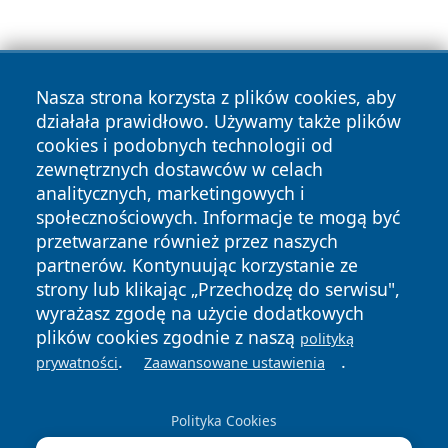
Nasza strona korzysta z plików cookies, aby
działała prawidłowo. Używamy także plików
cookies i podobnych technologii od
Copyright © 2026 czestochowanews.pl Wszystkie prawa
zewnętrznych dostawców w celach
zastrzeżone.
analitycznych, marketingowych i
społecznościowych. Informacje te mogą być
przetwarzane również przez naszych
Polityka
Polityka
News
Autorzy
partnerów. Kontynuując korzystanie ze
Prywatności
Cookies
strony lub klikając „Przechodzę do serwisu",
wyrażasz zgodę na użycie dodatkowych
cześć
plików cookies zgodnie z naszą
polityką
.
.
prywatności
Zaawansowane ustawienia
Polityka Cookies