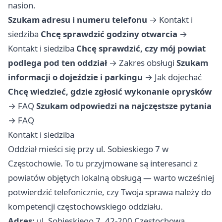
nasion.
Szukam adresu i numeru telefonu
→
Kontakt i
siedziba
Chcę sprawdzić godziny otwarcia
→
Kontakt i siedziba
Chcę sprawdzić, czy mój powiat
podlega pod ten oddział
→
Zakres obsługi
Szukam
informacji o dojeździe i parkingu
→
Jak dojechać
Chcę wiedzieć, gdzie zgłosić wykonanie oprysków
→
FAQ
Szukam odpowiedzi na najczęstsze pytania
→
FAQ
Kontakt i siedziba
Oddział mieści się przy ul. Sobieskiego 7 w
Częstochowie. To tu przyjmowane są interesanci z
powiatów objętych lokalną obsługą — warto wcześniej
potwierdzić telefonicznie, czy Twoja sprawa należy do
kompetencji częstochowskiego oddziału.
Adres:
ul. Sobieskiego 7, 42-200 Częstochowa