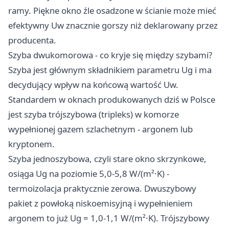
ramy. Piękne okno źle osadzone w ścianie może mieć
efektywny Uw znacznie gorszy niż deklarowany przez
producenta.
Szyba dwukomorowa - co kryje się między szybami?
Szyba jest głównym składnikiem parametru Ug i ma
decydujący wpływ na końcową wartość Uw.
Standardem w oknach produkowanych dziś w Polsce
jest szyba trójszybowa (tripleks) w komorze
wypełnionej gazem szlachetnym - argonem lub
kryptonem.
Szyba jednoszybowa, czyli stare okno skrzynkowe,
osiąga Ug na poziomie 5,0-5,8 W/(m²·K) -
termoizolacja praktycznie zerowa. Dwuszybowy
pakiet z powłoką niskoemisyjną i wypełnieniem
argonem to już Ug = 1,0-1,1 W/(m²·K). Trójszybowy