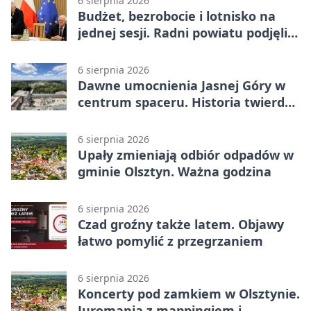
6 sierpnia 2026
Budżet, bezrobocie i lotnisko na
jednej sesji. Radni powiatu podjęli
decyzje
6 sierpnia 2026
Dawne umocnienia Jasnej Góry w
centrum spaceru. Historia twierdzy
z nowej perspektywy
6 sierpnia 2026
Upały zmieniają odbiór odpadów w
gminie Olsztyn. Ważna godzina
6 sierpnia 2026
Czad groźny także latem. Objawy
łatwo pomylić z przegrzaniem
6 sierpnia 2026
Koncerty pod zamkiem w Olsztynie.
Juromania z mappingiem i