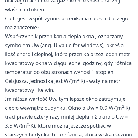
dlaczego rachunek za gaz nie chce spaść - zacznij
właśnie od okien.
Co to jest współczynnik przenikania ciepła i dlaczego
ma znaczenie?
Współczynnik przenikania ciepła okna
, oznaczany
symbolem Uw (ang. U-value for windows), określa
ilość energii cieplnej, która przenika przez jeden metr
kwadratowy okna w ciągu jednej godziny, gdy różnica
temperatur po obu stronach wynosi 1 stopień
Celsjusza. Jednostką jest W/(m²·K) - waty na metr
kwadratowy i kelwin.
Im niższa wartość Uw, tym lepsze okno zatrzymuje
ciepło wewnątrz budynku. Okno o Uw = 0,9 W/(m²·K)
traci prawie cztery razy mniej ciepła niż okno o Uw =
3,5 W/(m²·K), które można jeszcze spotkać w
starszych budynkach. To różnica, która w skali sezonu