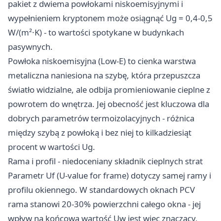
pakiet z dwiema powłokami niskoemisyjnymi i
wypełnieniem kryptonem może osiągnąć Ug = 0,4-0,5
W/(m²·K) - to wartości spotykane w budynkach
pasywnych.
Powłoka niskoemisyjna (Low-E) to cienka warstwa
metaliczna naniesiona na szybę, która przepuszcza
światło widzialne, ale odbija promieniowanie cieplne z
powrotem do wnętrza. Jej obecność jest kluczowa dla
dobrych parametrów termoizolacyjnych - różnica
między szybą z powłoką i bez niej to kilkadziesiąt
procent w wartości Ug.
Rama i profil - niedoceniany składnik cieplnych strat
Parametr Uf (U-value for frame) dotyczy samej ramy i
profilu okiennego. W standardowych oknach PCV
rama stanowi 20-30% powierzchni całego okna - jej
wpływ na końcową wartość Uw jest więc znaczący,