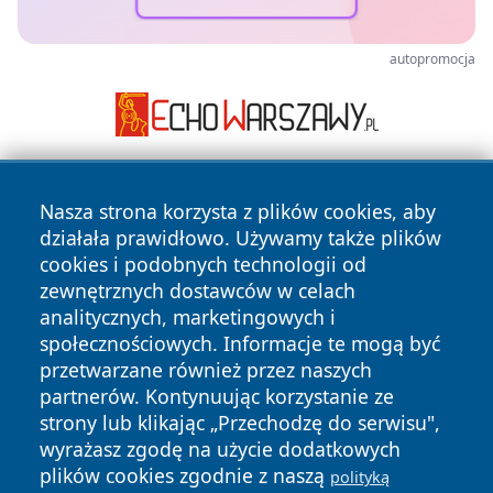
autopromocja
Nasza strona korzysta z plików cookies, aby
działała prawidłowo. Używamy także plików
cookies i podobnych technologii od
zewnętrznych dostawców w celach
analitycznych, marketingowych i
Copyright © 2026 czestochowanews.pl Wszystkie prawa
zastrzeżone.
społecznościowych. Informacje te mogą być
przetwarzane również przez naszych
partnerów. Kontynuując korzystanie ze
Polityka
Polityka
strony lub klikając „Przechodzę do serwisu",
News
Autorzy
Prywatności
Cookies
wyrażasz zgodę na użycie dodatkowych
plików cookies zgodnie z naszą
polityką