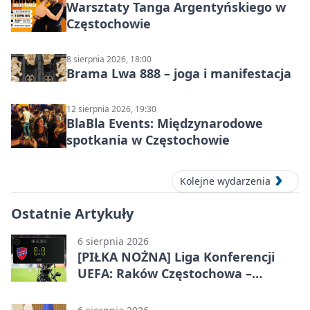
Warsztaty Tanga Argentyńskiego w
Częstochowie
8 sierpnia 2026, 18:00
Brama Lwa 888 – joga i manifestacja
12 sierpnia 2026, 19:30
BlaBla Events: Międzynarodowe
spotkania w Częstochowie
Kolejne wydarzenia
Ostatnie Artykuły
6 sierpnia 2026
[PIŁKA NOŻNA] Liga Konferencji
UEFA: Raków Częstochowa –
Hammarby FF 0:0 w pierwszym
meczu III rundy eliminacji