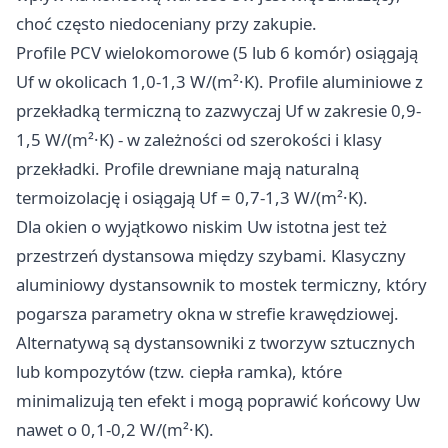
choć często niedoceniany przy zakupie.
Profile PCV wielokomorowe (5 lub 6 komór) osiągają
Uf w okolicach 1,0-1,3 W/(m²·K). Profile aluminiowe z
przekładką termiczną to zazwyczaj Uf w zakresie 0,9-
1,5 W/(m²·K) - w zależności od szerokości i klasy
przekładki. Profile drewniane mają naturalną
termoizolację i osiągają Uf = 0,7-1,3 W/(m²·K).
Dla okien o wyjątkowo niskim Uw istotna jest też
przestrzeń dystansowa między szybami. Klasyczny
aluminiowy dystansownik to mostek termiczny, który
pogarsza parametry okna w strefie krawędziowej.
Alternatywą są dystansowniki z tworzyw sztucznych
lub kompozytów (tzw. ciepła ramka), które
minimalizują ten efekt i mogą poprawić końcowy Uw
nawet o 0,1-0,2 W/(m²·K).