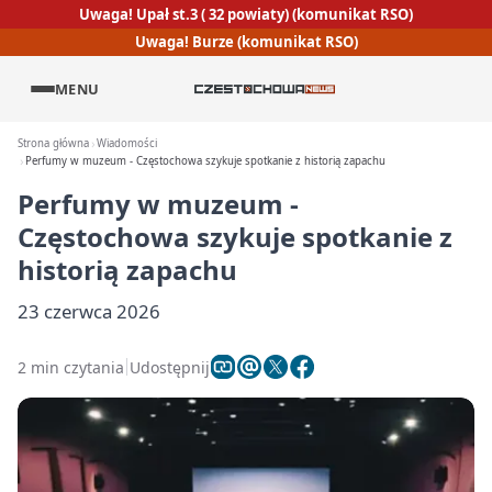
Uwaga! Upał st.3 ( 32 powiaty) (komunikat RSO)
Uwaga! Burze (komunikat RSO)
MENU
Strona główna
Wiadomości
Perfumy w muzeum - Częstochowa szykuje spotkanie z historią zapachu
Perfumy w muzeum -
Częstochowa szykuje spotkanie z
historią zapachu
23 czerwca 2026
2 min czytania
Udostępnij