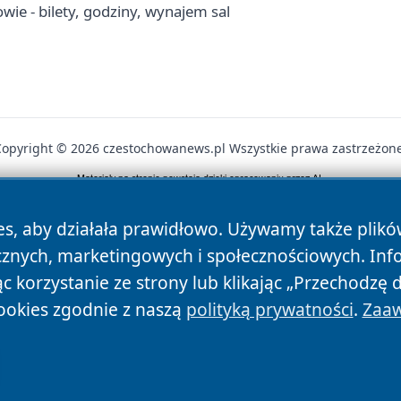
ie - bilety, godziny, wynajem sal
Copyright © 2026 czestochowanews.pl Wszystkie prawa zastrzeżone
News
Autorzy
Polityka Prywatności
Polityka Cookie
es, aby działała prawidłowo. Używamy także plik
cznych, marketingowych i społecznościowych. Inf
 korzystanie ze strony lub klikając „Przechodzę 
ookies zgodnie z naszą
polityką prywatności
.
Zaaw