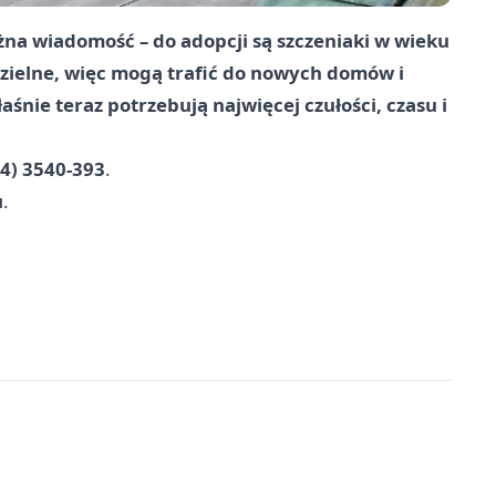
żna wiadomość – do adopcji są szczeniaki w wieku
dzielne, więc mogą trafić do nowych domów i
śnie teraz potrzebują najwięcej czułości, czasu i
34) 3540-393
.
u
.