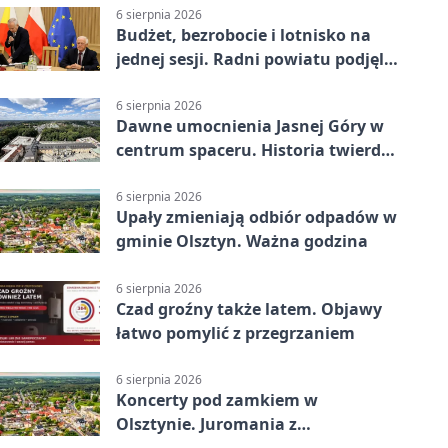
6 sierpnia 2026
Budżet, bezrobocie i lotnisko na
jednej sesji. Radni powiatu podjęli
decyzje
6 sierpnia 2026
Dawne umocnienia Jasnej Góry w
centrum spaceru. Historia twierdzy
z nowej perspektywy
6 sierpnia 2026
Upały zmieniają odbiór odpadów w
gminie Olsztyn. Ważna godzina
6 sierpnia 2026
Czad groźny także latem. Objawy
łatwo pomylić z przegrzaniem
6 sierpnia 2026
Koncerty pod zamkiem w
Olsztynie. Juromania z
mappingiem i efektami