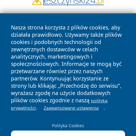
Nasza strona korzysta z plików cookies, aby
działała prawidłowo. Używamy także plików
cookies i podobnych technologii od
zewnętrznych dostawców w celach
Copyright © 2026 czestochowanews.pl Wszystkie prawa
analitycznych, marketingowych i
zastrzeżone.
społecznościowych. Informacje te mogą być
przetwarzane również przez naszych
partnerów. Kontynuując korzystanie ze
Polityka
Polityka
strony lub klikając „Przechodzę do serwisu",
News
Autorzy
Prywatności
Cookies
wyrażasz zgodę na użycie dodatkowych
plików cookies zgodnie z naszą
polityką
cześć
.
.
prywatności
Zaawansowane ustawienia
Polityka Cookies