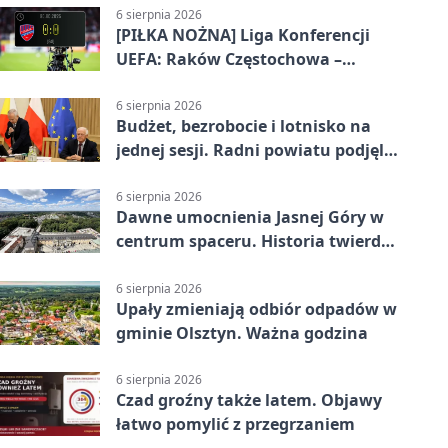
6 sierpnia 2026
[PIŁKA NOŻNA] Liga Konferencji
UEFA: Raków Częstochowa –
Hammarby FF 0:0 w pierwszym
meczu III rundy eliminacji
6 sierpnia 2026
Budżet, bezrobocie i lotnisko na
jednej sesji. Radni powiatu podjęli
decyzje
6 sierpnia 2026
Dawne umocnienia Jasnej Góry w
centrum spaceru. Historia twierdzy
z nowej perspektywy
6 sierpnia 2026
Upały zmieniają odbiór odpadów w
gminie Olsztyn. Ważna godzina
6 sierpnia 2026
Czad groźny także latem. Objawy
łatwo pomylić z przegrzaniem