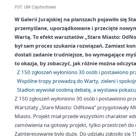
FOT. UM Częstochowa
W Galerii Jurajskiej na planszach pojawiło się St
przemyślane, uporządkowane i przecięte nowymi
Wartą. To efekt warsztatów „Stare Miasto: OdN
był sam proces szukania rozwiązań. Zamiast ko
dostali zadanie trudniejsze, bo wymagające myśl
to okazja, by zobaczyć, jak różnie można odczyt
Z 150 zgłoszeń wyłoniono 30 osób i postawiono p
Wspólne tropy prowadzą do Warty, zieleni i spokojn
Stadion wywołał osobną debatę, a wystawa pokazuj
Z 150 zgłoszeń wyłoniono 30 osób i postawiono pr
Warsztaty „Stare Miasto: OdNowa” przygotowały M
Miasto. Projekt miał przede wszystkim charakter eduk
zamówienia na gotowy projekt, tylko przestrzeń do
Zainteresowanie było duże. Do udziału zgłosiło się