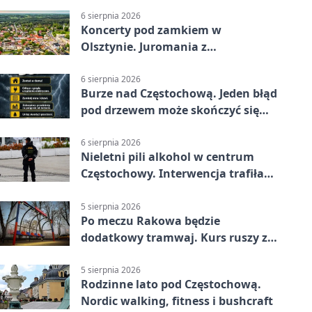
6 sierpnia 2026
Koncerty pod zamkiem w
Olsztynie. Juromania z
mappingiem i efektami
6 sierpnia 2026
Burze nad Częstochową. Jeden błąd
pod drzewem może skończyć się
tragedią
6 sierpnia 2026
Nieletni pili alkohol w centrum
Częstochowy. Interwencja trafiła
na policję
5 sierpnia 2026
Po meczu Rakowa będzie
dodatkowy tramwaj. Kurs ruszy ze
Stadionu Raków
5 sierpnia 2026
Rodzinne lato pod Częstochową.
Nordic walking, fitness i bushcraft