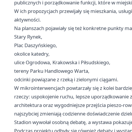
publicznych i porządkowanie funkcji, które w miejski
W ich propozycjach przewijały się mieszkania, usługi
aktywności.
Na planszach pojawiały się też konkretne punkty ma
Stary Rynek,
Plac Daszyńskiego,
okolice katedry,
ulice Ogrodowa, Krakowska i Piłsudskiego,
tereny Parku Handlowego Warta,
odcinki powiązane z rzeką i zielonymi ciągami.
W mikrointerwencjach powtarzały się z kolei bardzie
rzeczy: uspokojenie ruchu, lepsze uporządkowanie zi
architektura oraz wygodniejsze przejścia pieszo-row
najszybciej zmieniają codzienne doświadczenie dziel
Stadion wywołał osobną debatę, a wystawa pokazuje
Podczas projektu odbyły się również debaty i wystąp