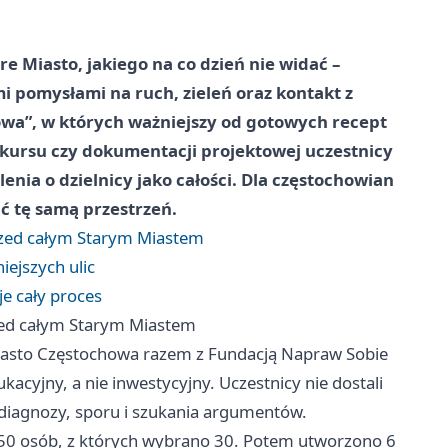
are Miasto, jakiego na co dzień nie widać –
 pomysłami na ruch, zieleń oraz kontakt z
owa”, w których ważniejszy od gotowych recept
nkursu czy dokumentacji projektowej uczestnicy
enia o dzielnicy jako całości. Dla częstochowian
ać tę samą przestrzeń.
rzed całym Starym Miastem
iejszych ulic
e cały proces
zed całym Starym Miastem
iasto Częstochowa razem z Fundacją Napraw Sobie
acyjny, a nie inwestycyjny. Uczestnicy nie dostali
 diagnozy, sporu i szukania argumentów.
 150 osób, z których wybrano 30. Potem utworzono 6