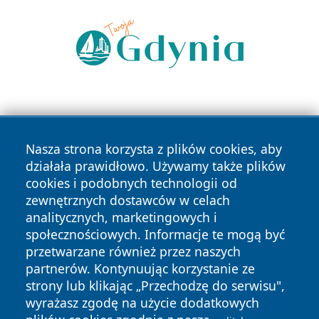
Nasza strona korzysta z plików cookies, aby
działała prawidłowo. Używamy także plików
cookies i podobnych technologii od
Copyright © 2026 czestochowanews.pl Wszystkie prawa
zewnętrznych dostawców w celach
zastrzeżone.
analitycznych, marketingowych i
społecznościowych. Informacje te mogą być
przetwarzane również przez naszych
Polityka
Polityka
News
Autorzy
partnerów. Kontynuując korzystanie ze
Prywatności
Cookies
strony lub klikając „Przechodzę do serwisu",
wyrażasz zgodę na użycie dodatkowych
cześć