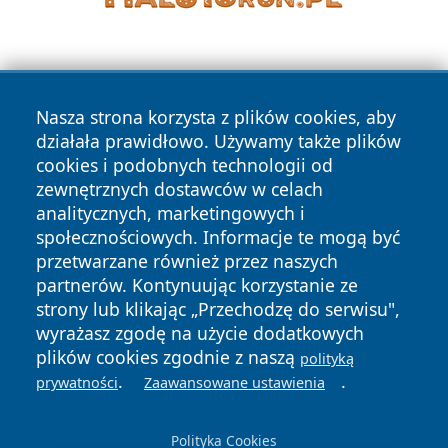
Nasza strona korzysta z plików cookies, aby
działała prawidłowo. Używamy także plików
cookies i podobnych technologii od
Copyright © 2026 czestochowanews.pl Wszystkie prawa
zewnętrznych dostawców w celach
zastrzeżone.
analitycznych, marketingowych i
społecznościowych. Informacje te mogą być
przetwarzane również przez naszych
Polityka
Polityka
News
Autorzy
partnerów. Kontynuując korzystanie ze
Prywatności
Cookies
strony lub klikając „Przechodzę do serwisu",
wyrażasz zgodę na użycie dodatkowych
cześć
plików cookies zgodnie z naszą
polityką
.
.
prywatności
Zaawansowane ustawienia
Polityka Cookies