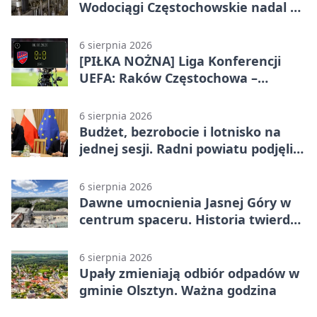
Wodociągi Częstochowskie nadal w
systemie EMAS
6 sierpnia 2026
[PIŁKA NOŻNA] Liga Konferencji
UEFA: Raków Częstochowa –
Hammarby FF 0:0 w pierwszym
meczu III rundy eliminacji
6 sierpnia 2026
Budżet, bezrobocie i lotnisko na
jednej sesji. Radni powiatu podjęli
decyzje
6 sierpnia 2026
Dawne umocnienia Jasnej Góry w
centrum spaceru. Historia twierdzy
z nowej perspektywy
6 sierpnia 2026
Upały zmieniają odbiór odpadów w
gminie Olsztyn. Ważna godzina