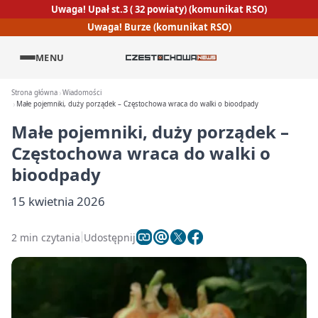
Uwaga! Upał st.3 ( 32 powiaty) (komunikat RSO)
Uwaga! Burze (komunikat RSO)
MENU
Strona główna
Wiadomości
Małe pojemniki, duży porządek – Częstochowa wraca do walki o bioodpady
Małe pojemniki, duży porządek –
Częstochowa wraca do walki o
bioodpady
15 kwietnia 2026
2 min czytania
Udostępnij