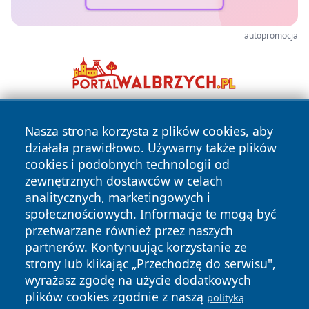
autopromocja
Nasza strona korzysta z plików cookies, aby
działała prawidłowo. Używamy także plików
cookies i podobnych technologii od
zewnętrznych dostawców w celach
analitycznych, marketingowych i
Copyright © 2026 czestochowanews.pl Wszystkie prawa
społecznościowych. Informacje te mogą być
zastrzeżone.
przetwarzane również przez naszych
partnerów. Kontynuując korzystanie ze
strony lub klikając „Przechodzę do serwisu",
Polityka
Polityka
News
Autorzy
wyrażasz zgodę na użycie dodatkowych
Prywatności
Cookies
plików cookies zgodnie z naszą
polityką