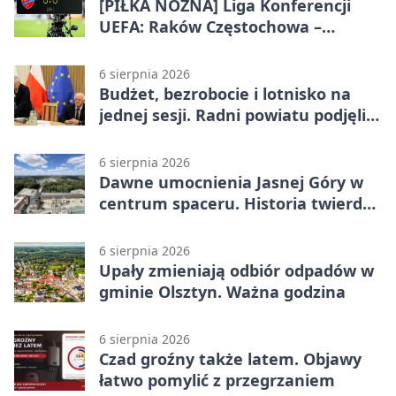
[PIŁKA NOŻNA] Liga Konferencji
UEFA: Raków Częstochowa –
Hammarby FF 0:0 w pierwszym
meczu III rundy eliminacji
6 sierpnia 2026
Budżet, bezrobocie i lotnisko na
jednej sesji. Radni powiatu podjęli
decyzje
6 sierpnia 2026
Dawne umocnienia Jasnej Góry w
centrum spaceru. Historia twierdzy
z nowej perspektywy
6 sierpnia 2026
Upały zmieniają odbiór odpadów w
gminie Olsztyn. Ważna godzina
6 sierpnia 2026
Czad groźny także latem. Objawy
łatwo pomylić z przegrzaniem