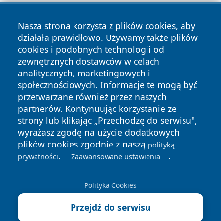
Nasza strona korzysta z plików cookies, aby
działała prawidłowo. Używamy także plików
cookies i podobnych technologii od
Copyright © 2026 czestochowanews.pl Wszystkie prawa
zewnętrznych dostawców w celach
zastrzeżone.
analitycznych, marketingowych i
społecznościowych. Informacje te mogą być
przetwarzane również przez naszych
Polityka
Polityka
News
Autorzy
partnerów. Kontynuując korzystanie ze
Prywatności
Cookies
strony lub klikając „Przechodzę do serwisu",
wyrażasz zgodę na użycie dodatkowych
cześć
plików cookies zgodnie z naszą
polityką
.
.
prywatności
Zaawansowane ustawienia
Polityka Cookies
Przejdź do serwisu