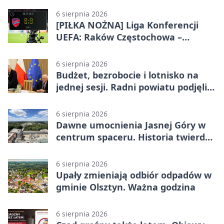
6 sierpnia 2026
[PIŁKA NOŻNA] Liga Konferencji
UEFA: Raków Częstochowa –
Hammarby FF 0:0 w pierwszym
meczu III rundy eliminacji
6 sierpnia 2026
Budżet, bezrobocie i lotnisko na
jednej sesji. Radni powiatu podjęli
decyzje
6 sierpnia 2026
Dawne umocnienia Jasnej Góry w
centrum spaceru. Historia twierdzy
z nowej perspektywy
6 sierpnia 2026
Upały zmieniają odbiór odpadów w
gminie Olsztyn. Ważna godzina
6 sierpnia 2026