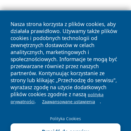
Nasza strona korzysta z plików cookies, aby
działała prawidłowo. Używamy także plików
cookies i podobnych technologii od
Copyright © 2026 czestochowanews.pl Wszystkie prawa
zewnętrznych dostawców w celach
zastrzeżone.
analitycznych, marketingowych i
społecznościowych. Informacje te mogą być
przetwarzane również przez naszych
Polityka
Polityka
News
Autorzy
partnerów. Kontynuując korzystanie ze
Prywatności
Cookies
strony lub klikając „Przechodzę do serwisu",
wyrażasz zgodę na użycie dodatkowych
cześć
plików cookies zgodnie z naszą
polityką
.
.
prywatności
Zaawansowane ustawienia
Polityka Cookies