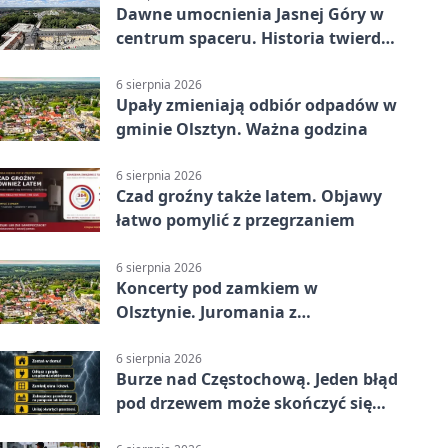
Dawne umocnienia Jasnej Góry w
centrum spaceru. Historia twierdzy
z nowej perspektywy
6 sierpnia 2026
Upały zmieniają odbiór odpadów w
gminie Olsztyn. Ważna godzina
6 sierpnia 2026
Czad groźny także latem. Objawy
łatwo pomylić z przegrzaniem
6 sierpnia 2026
Koncerty pod zamkiem w
Olsztynie. Juromania z
mappingiem i efektami
6 sierpnia 2026
Burze nad Częstochową. Jeden błąd
pod drzewem może skończyć się
tragedią