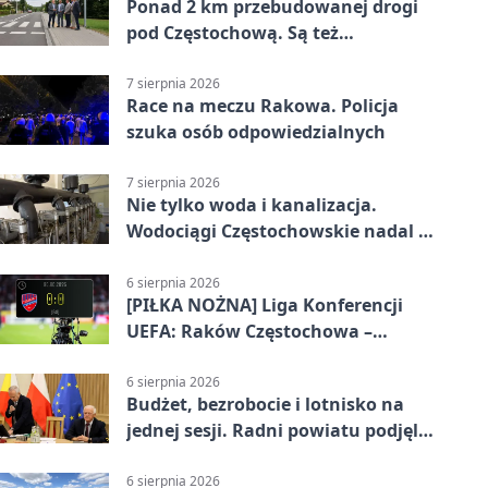
Ponad 2 km przebudowanej drogi
pod Częstochową. Są też
bezpieczniejsze przejścia
7 sierpnia 2026
Race na meczu Rakowa. Policja
szuka osób odpowiedzialnych
7 sierpnia 2026
Nie tylko woda i kanalizacja.
Wodociągi Częstochowskie nadal w
systemie EMAS
6 sierpnia 2026
[PIŁKA NOŻNA] Liga Konferencji
UEFA: Raków Częstochowa –
Hammarby FF 0:0 w pierwszym
meczu III rundy eliminacji
6 sierpnia 2026
Budżet, bezrobocie i lotnisko na
jednej sesji. Radni powiatu podjęli
decyzje
6 sierpnia 2026