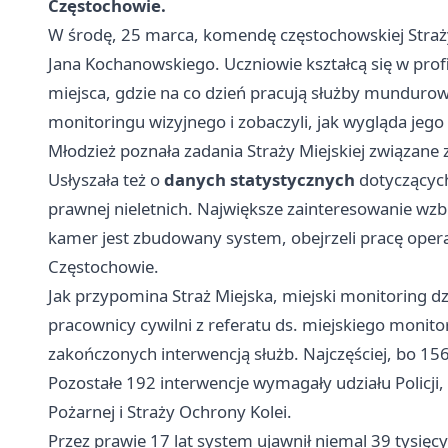
Częstochowie.
W środę, 25 marca, komendę częstochowskiej Straży M
Jana Kochanowskiego. Uczniowie kształcą się w profi
miejsca, gdzie na co dzień pracują służby mundurow
monitoringu wizyjnego i zobaczyli, jak wygląda jego
Młodzież poznała zadania Straży Miejskiej związane
Usłyszała też o
danych statystycznych
dotyczących
prawnej nieletnich. Największe zainteresowanie wzbud
kamer jest zbudowany system, obejrzeli pracę opera
Częstochowie.
Jak przypomina Straż Miejska, miejski monitoring dz
pracownicy cywilni z referatu ds. miejskiego monit
zakończonych interwencją służb. Najczęściej, bo 156
Pozostałe 192 interwencje wymagały udziału Policj
Pożarnej i Straży Ochrony Kolei.
Przez prawie 17 lat system ujawnił niemal 39 tysięcy