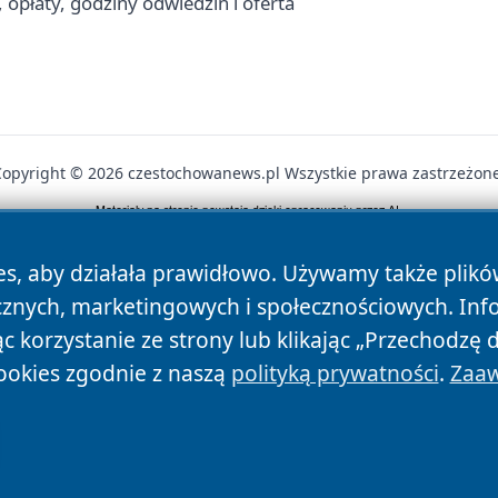
opłaty, godziny odwiedzin i oferta
Copyright © 2026 czestochowanews.pl Wszystkie prawa zastrzeżone
News
Autorzy
Polityka Prywatności
Polityka Cookie
es, aby działała prawidłowo. Używamy także plik
cznych, marketingowych i społecznościowych. Inf
 korzystanie ze strony lub klikając „Przechodzę 
ookies zgodnie z naszą
polityką prywatności
.
Zaaw