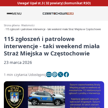
Uwaga! Upał st.3 ( 32 powiaty) (komunikat RSO)
MENU
Strona główna
Wiadomości
115 zgłoszeń i patrolowe interwencje - taki weekend miała Straż Miejska w Częstochowie
115 zgłoszeń i patrolowe
interwencje - taki weekend miała
Straż Miejska w Częstochowie
23 marca 2026
1 min czytania
Udostępnij