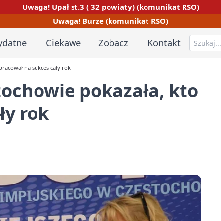
Uwaga! Upał st.3 ( 32 powiaty) (komunikat RSO)
Uwaga! Burze (komunikat RSO)
ydatne
Ciekawe
Zobacz
Kontakt
pracował na sukces cały rok
tochowie pokazała, kto
ły rok