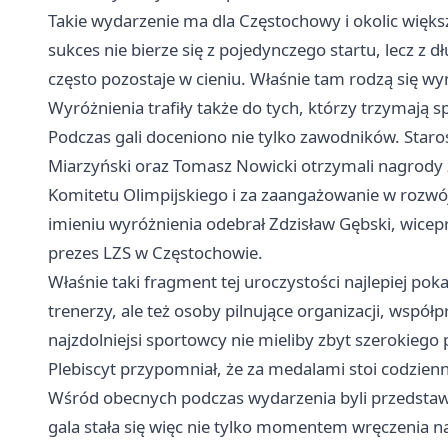
Takie wydarzenie ma dla Częstochowy i okolic większ
sukces nie bierze się z pojedynczego startu, lecz z d
często pozostaje w cieniu. Właśnie tam rodzą się wyn
Wyróżnienia trafiły także do tych, którzy trzymają s
Podczas gali doceniono nie tylko zawodników. Staro
Miarzyński oraz Tomasz Nowicki otrzymali nagrody z
Komitetu Olimpijskiego i za zaangażowanie w rozwój
imieniu wyróżnienia odebrał Zdzisław Gębski, wicep
prezes LZS w Częstochowie.
Właśnie taki fragment tej uroczystości najlepiej poka
trenerzy, ale też osoby pilnujące organizacji, wspó
najzdolniejsi sportowcy nie mieliby zbyt szerokiego 
Plebiscyt przypomniał, że za medalami stoi codzien
Wśród obecnych podczas wydarzenia byli przedstawi
gala stała się więc nie tylko momentem wręczenia 