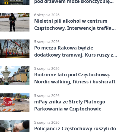
pod drzewem może skończyć się
tragedią
6 sierpnia 2026
Nieletni pili alkohol w centrum
Częstochowy. Interwencja trafiła
na policję
5 sierpnia 2026
Po meczu Rakowa będzie
dodatkowy tramwaj. Kurs ruszy ze
Stadionu Raków
5 sierpnia 2026
Rodzinne lato pod Częstochową.
Nordic walking, fitness i bushcraft
5 sierpnia 2026
mPay znika ze Strefy Płatnego
Parkowania w Częstochowie
5 sierpnia 2026
Policjanci z Częstochowy ruszyli do