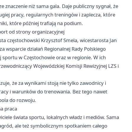
e znaczenie niż sama gala. Daje publiczny sygnał, że
ługiej pracy, regularnych treningów i zaplecza, które
iki, które później trafiają na podium.
port od strony organizacyjnej
sta częstochowski Krzysztof Smela, wicestarosta Jan
a wsparcie działań Regionalnej Rady Polskiego
 sportu w Częstochowie oraz w regionie. W ich
rzewodniczący Wojewódzkiej Komisji Rewizyjnej LZS i
zuje, że za wynikami stoją nie tylko zawodnicy i
łpracy i warunków do trenowania. Bez tego nawet
pola do rozwoju.
na praca
ciele świata sportu, lokalnych władz i mediów. Sama
nagród, ale też symbolicznym spotkaniem całego