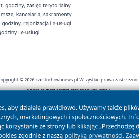
, godziny, zasięg terytorialny
 msze, kancelaria, sakramenty
odziny, rejonizacja i e-usługi
odziny i e-usługi
Copyright © 2026 czestochowanews.pl Wszystkie prawa zastrzeżone
News
Autorzy
Polityka Prywatności
Polityka Cookie
es, aby działała prawidłowo. Używamy także plik
cznych, marketingowych i społecznościowych. Inf
 korzystanie ze strony lub klikając „Przechodzę 
ookies zgodnie z naszą
polityką prywatności
.
Zaaw