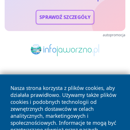
SPRAWDŹ SZCZEGÓŁY
autopromocja
Nasza strona korzysta z plików cookies, aby
działała prawidłowo. Używamy także plików
cookies i podobnych technologii od
Copyright © 2026 czestochowanews.pl Wszystkie prawa
zewnętrznych dostawców w celach
zastrzeżone.
analitycznych, marketingowych i
społecznościowych. Informacje te mogą być
przetwarzane również przez naszych
Polityka
Polityka