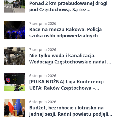
Ponad 2 km przebudowanej drogi
pod Częstochową. Są też
bezpieczniejsze przejścia
7 sierpnia 2026
Race na meczu Rakowa. Policja
szuka osób odpowiedzialnych
7 sierpnia 2026
Nie tylko woda i kanalizacja.
Wodociągi Częstochowskie nadal w
systemie EMAS
6 sierpnia 2026
[PIŁKA NOŻNA] Liga Konferencji
UEFA: Raków Częstochowa –
Hammarby FF 0:0 w pierwszym
meczu III rundy eliminacji
6 sierpnia 2026
Budżet, bezrobocie i lotnisko na
jednej sesji. Radni powiatu podjęli