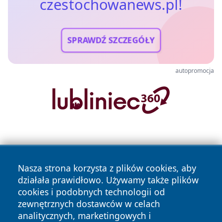
czestochowanews.pl!
SPRAWDŹ SZCZEGÓŁY
autopromocja
Nasza strona korzysta z plików cookies, aby
działała prawidłowo. Używamy także plików
cookies i podobnych technologii od
Copyright © 2026 czestochowanews.pl Wszystkie prawa
zewnętrznych dostawców w celach
zastrzeżone.
analitycznych, marketingowych i