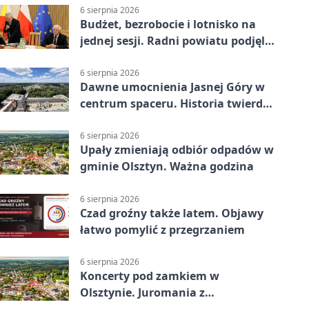
6 sierpnia 2026
Budżet, bezrobocie i lotnisko na
jednej sesji. Radni powiatu podjęli
decyzje
6 sierpnia 2026
Dawne umocnienia Jasnej Góry w
centrum spaceru. Historia twierdzy
z nowej perspektywy
6 sierpnia 2026
Upały zmieniają odbiór odpadów w
gminie Olsztyn. Ważna godzina
6 sierpnia 2026
Czad groźny także latem. Objawy
łatwo pomylić z przegrzaniem
6 sierpnia 2026
Koncerty pod zamkiem w
Olsztynie. Juromania z
mappingiem i efektami