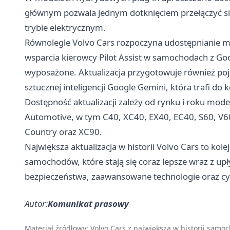
głównym pozwala jednym dotknięciem przełączyć się
trybie elektrycznym.
Równolegle Volvo Cars rozpoczyna udostępnianie mo
wsparcia kierowcy Pilot Assist w samochodach z Goog
wyposażone. Aktualizacja przygotowuje również poj
sztucznej inteligencji Google Gemini, która trafi do
Dostępność aktualizacji zależy od rynku i roku m
Automotive, w tym C40, XC40, EX40, EC40, S60, V60
Country oraz XC90.
Największa aktualizacja w historii Volvo Cars to kolej
samochodów, które stają się coraz lepsze wraz z u
bezpieczeństwa, zaawansowane technologie oraz cy
Autor:
Komunikat prasowy
Materiał źródłowy:
Volvo Cars z największą w historii sam