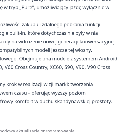
 w tryb „Pure”, umożliwiający jazdę wyłącznie w
żliwości zakupu i zdalnego pobrania funkcji
le built-in, które dotychczas nie były w nią
azdy na wdrożenie nowej generacji konwersacyjnej
 kompatybilnych modeli jeszcze tej wiosny.
odelowego. Obejmuje ona modele z systemem Android
, V60 Cross Country, XC60, S90, V90, V90 Cross
ny krok w realizacji wizji marki: tworzenia
pływem czasu – oferując wyższy poziom
frowy komfort w duchu skandynawskiej prostoty.
ochodową aktualizacją oprogramowania